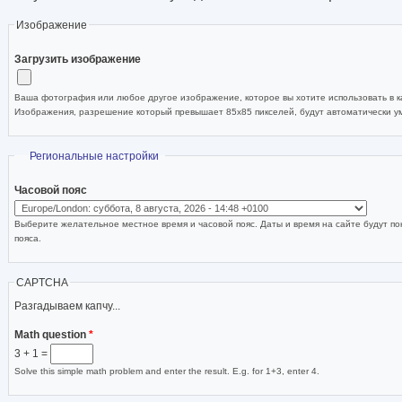
Изображение
Загрузить изображение
Ваша фотография или любое другое изображение, которое вы хотите использовать в ка
Изображения, разрешение который превышает 85x85 пикселей, будут автоматически 
Скрыть
Региональные настройки
Часовой пояс
Выберите желательное местное время и часовой пояс. Даты и время на сайте будут по
пояса.
CAPTCHA
Разгадываем капчу...
Math question
*
3 + 1 =
Solve this simple math problem and enter the result. E.g. for 1+3, enter 4.