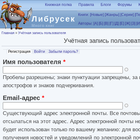
Перейти к основному содержанию
Книжная полка
Правила
Блоги
Форумы
Книги:
[Новые]
[Жанры]
[Серии]
[П
Либрусек
Авторы:
[А]
[Б]
[В]
[Г]
[Д]
[Е]
[Ж]
[З]
[И
Много книг
Вы здесь
Главная
»
Учётная запись пользователя
Учётная запись пользова
Главные вкладки
Регистрация
(активная вкладка)
Войти
Забыли пароль?
Имя пользователя
*
Пробелы разрешены; знаки пунктуации запрещены, за 
апострофов и знаков подчеркивания.
Email-адрес
*
Существующий адрес электронной почты. Все почтовы
отсылаться на этот адрес. Адрес электронной почты н
будет использован только по вашему желанию: для во
получения новостей и уведомлений по электронной по