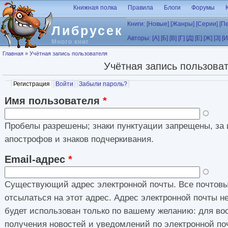
Перейти к основному содержанию
Книжная полка
Правила
Блоги
Форумы
Книги:
[Новые]
[Жанры]
[Серии]
[П
Либрусек
Авторы:
[А]
[Б]
[В]
[Г]
[Д]
[Е]
[Ж]
[З]
[И
Много книг
Вы здесь
Главная
»
Учётная запись пользователя
Учётная запись пользова
Главные вкладки
Регистрация
(активная вкладка)
Войти
Забыли пароль?
Имя пользователя
*
Пробелы разрешены; знаки пунктуации запрещены, за 
апострофов и знаков подчеркивания.
Email-адрес
*
Существующий адрес электронной почты. Все почтовы
отсылаться на этот адрес. Адрес электронной почты н
будет использован только по вашему желанию: для во
получения новостей и уведомлений по электронной по