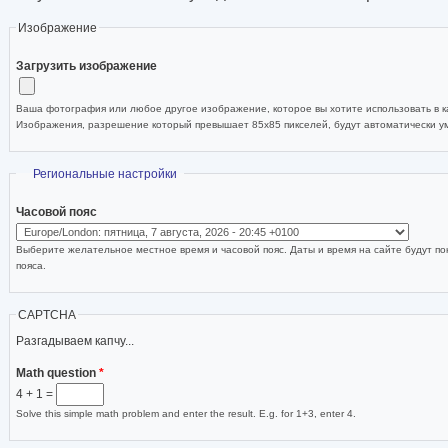
Изображение
Загрузить изображение
Ваша фотография или любое другое изображение, которое вы хотите использовать в ка
Изображения, разрешение который превышает 85x85 пикселей, будут автоматически 
Скрыть
Региональные настройки
Часовой пояс
Выберите желательное местное время и часовой пояс. Даты и время на сайте будут по
пояса.
CAPTCHA
Разгадываем капчу...
Math question
*
4 + 1 =
Solve this simple math problem and enter the result. E.g. for 1+3, enter 4.