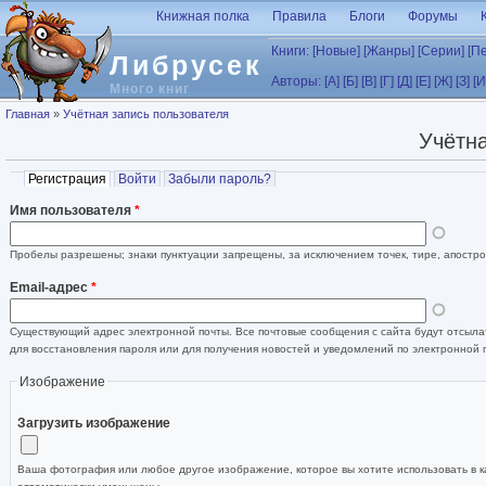
Перейти к основному содержанию
Книжная полка
Правила
Блоги
Форумы
Книги:
[Новые]
[Жанры]
[Серии]
[П
Либрусек
Авторы:
[А]
[Б]
[В]
[Г]
[Д]
[Е]
[Ж]
[З]
[И
Много книг
Вы здесь
Главная
»
Учётная запись пользователя
Учётна
Главные вкладки
Регистрация
(активная вкладка)
Войти
Забыли пароль?
Имя пользователя
*
Пробелы разрешены; знаки пунктуации запрещены, за исключением точек, тире, апостро
Email-адрес
*
Существующий адрес электронной почты. Все почтовые сообщения с сайта будут отсылат
для восстановления пароля или для получения новостей и уведомлений по электронной 
Изображение
Загрузить изображение
Ваша фотография или любое другое изображение, которое вы хотите использовать в к