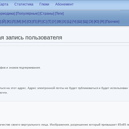
Карта
Статистика
Глюки
Абонемент
ериодика]
[Популярные]
[Страны]
[Теги]
]
[Й]
[К]
[Л]
[М]
[Н]
[О]
[П]
[Р]
[С]
[Т]
[У]
[Ф]
[Х]
[Ц]
[Ч]
[Ш]
[Щ]
[Э]
[Ю]
[Я]
[Прочее]
я запись пользователя
фов и знаков подчеркивания.
ься на этот адрес. Адрес электронной почты не будет публиковаться и будет использован
почте.
ачестве своего виртуального лица. Изображения, разрешение который превышает 85x85 п