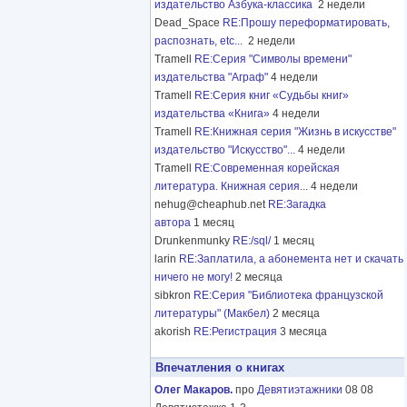
издательство Азбука-классика
2 недели
Dead_Space
RE:Прошу переформатировать,
распознать, etc...
2 недели
Tramell
RE:Серия "Символы времени"
издательства "Аграф"
4 недели
Tramell
RE:Серия книг «Судьбы книг»
издательства «Книга»
4 недели
Tramell
RE:Книжная серия "Жизнь в искусстве"
издательство "Искусство"...
4 недели
Tramell
RE:Современная корейская
литература. Книжная серия...
4 недели
nehug@cheaphub.net
RE:Загадка
автора
1 месяц
Drunkenmunky
RE:/sql/
1 месяц
larin
RE:Заплатила, а абонемента нет и скачать
ничего не могу!
2 месяца
sibkron
RE:Серия "Библиотека французской
литературы" (Макбел)
2 месяца
akorish
RE:Регистрация
3 месяца
Впечатления о книгах
Олег Макаров.
про
Девятиэтажники
08 08