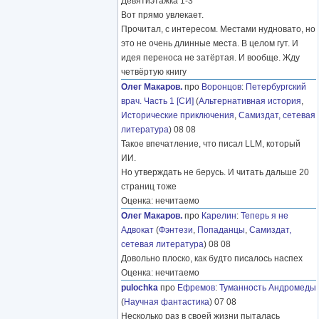
Девятиэтажка 1-3
Вот прямо увлекает.
Прочитал, с интересом. Местами нудновато, но
это не очень длинные места. В целом гут. И
идея переноса не затёртая. И вообще. Жду
четвёртую книгу
Олег Макаров.
про
Воронцов
:
Петербургский
врач. Часть 1 [СИ]
(
Альтернативная история
,
Исторические приключения
,
Самиздат, сетевая
литература
) 08 08
Такое впечатление, что писал LLM, который
ИИ.
Но утверждать не берусь. И читать дальше 20
страниц тоже
Оценка: нечитаемо
Олег Макаров.
про
Карелин
:
Теперь я не
Адвокат
(
Фэнтези
,
Попаданцы
,
Самиздат,
сетевая литература
) 08 08
Довольно плоско, как будто писалось наспех
Оценка: нечитаемо
pulochka
про
Ефремов
:
Туманность Андромеды
(
Научная фантастика
) 07 08
Несколько раз в своей жизни пыталась