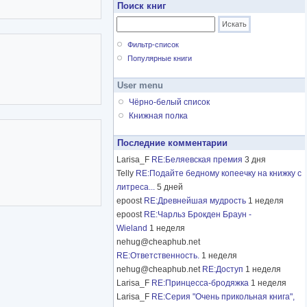
Поиск книг
Фильтр-список
Популярные книги
User menu
Чёрно-белый список
Книжная полка
Последние комментарии
Larisa_F
RE:Беляевская премия
3 дня
Telly
RE:Подайте бедному копеечку на книжку с
литреса...
5 дней
epoost
RE:Древнейшая мудрость
1 неделя
epoost
RE:Чарльз Брокден Браун -
Wieland
1 неделя
nehug@cheaphub.net
RE:Ответственность.
1 неделя
nehug@cheaphub.net
RE:Доступ
1 неделя
Larisa_F
RE:Принцесса-бродяжка
1 неделя
Larisa_F
RE:Серия "Очень прикольная книга",