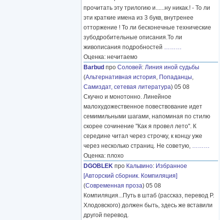
прочитать эту трилогию и......ну никак.! - То ли
эти краткие имена из 3 букв, внутренее
отторжение ! То ли бесконечные технические
зубодробительные описания.То ли
живописания подробностей
………
Оценка: нечитаемо
Barbud
про
Соловей
:
Линия иной судьбы
(
Альтернативная история
,
Попаданцы
,
Самиздат, сетевая литература
) 05 08
Скучно и монотонно. Линейное
малохудожественное повествование идет
семимильными шагами, напоминая по стилю
скорее сочинение "Как я провел лето". К
середине читал через строчку, к концу уже
через несколько страниц. Не советую,
………
Оценка: плохо
DGOBLEK
про
Кальвино
:
Избранное
[Авторский сборник. Компиляция]
(
Современная проза
) 05 08
Компиляция...Путь в штаб (рассказ, перевод Р.
Хлодовского) должен быть, здесь же вставили
другой перевод.