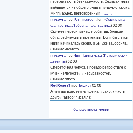
перерастают в безнадёжность. Седьмая книга
выбивается из общего ряда в лучшую сторону.
Миллиардер, приговорённый
………
mysevra
про
Рот
:
Insurgent
[en] (
Социальная
фантастика
,
Любовная фантастика
) 02 08
Скучнее первой: меньше событий, больше
обид, рефлексии и претензий. Если бы с этой
книги начиналась серия, я бы уже забросила.
Оценка: неплохо
mysevra
про
Чиж
:
Тайны льда
(
Исторический
детектив
) 02 08
Опереточная чепуха в псевдо-ретро стиле с
кучей нелепостей и несуразностей.
Оценка: плохо
RedRoses3
про
Таксист
01 08
А чем дальше, тем лучше написано. 7 часть
другой "автор" писал? ))
больше впечатлений