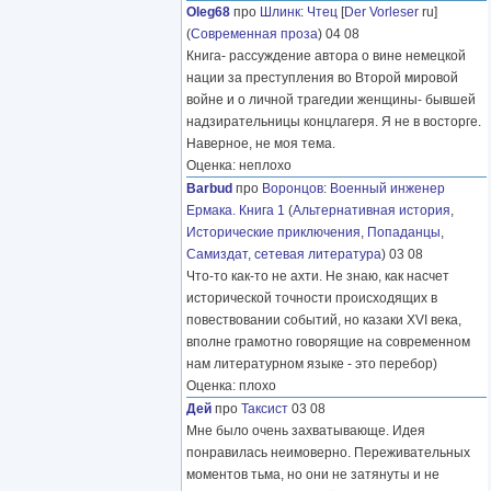
Oleg68
про
Шлинк
:
Чтец
[
Der Vorleser
ru]
(
Современная проза
) 04 08
Книга- рассуждение автора о вине немецкой
нации за преступления во Второй мировой
войне и о личной трагедии женщины- бывшей
надзирательницы концлагеря. Я не в восторге.
Наверное, не моя тема.
Оценка: неплохо
Barbud
про
Воронцов
:
Военный инженер
Ермака. Книга 1
(
Альтернативная история
,
Исторические приключения
,
Попаданцы
,
Самиздат, сетевая литература
) 03 08
Что-то как-то не ахти. Не знаю, как насчет
исторической точности происходящих в
повествовании событий, но казаки XVI века,
вполне грамотно говорящие на современном
нам литературном языке - это перебор)
Оценка: плохо
Дей
про
Таксист
03 08
Мне было очень захватывающе. Идея
понравилась неимоверно. Переживательных
моментов тьма, но они не затянуты и не