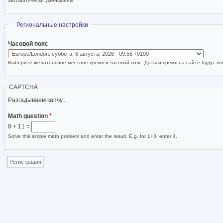
автоматически уменьшены.
Скрыть
Региональные настройки
Часовой пояс
Выберите желательное местное время и часовой пояс. Даты и время на сайте будут пок
CAPTCHA
Разгадываем капчу...
Math question
*
8 + 11 =
Solve this simple math problem and enter the result. E.g. for 1+3, enter 4.