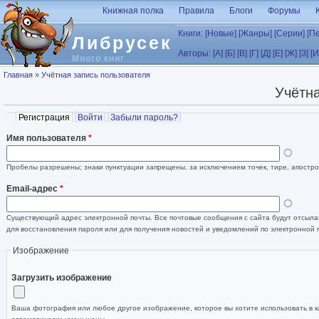
Перейти к основному содержанию
Книжная полка
Правила
Блоги
Форумы
Книги:
[Новые]
[Жанры]
[Серии]
[П
Либрусек
Авторы:
[А]
[Б]
[В]
[Г]
[Д]
[Е]
[Ж]
[З]
[И
Много книг
Вы здесь
Главная
»
Учётная запись пользователя
Учётна
Главные вкладки
Регистрация
(активная вкладка)
Войти
Забыли пароль?
Имя пользователя
*
Пробелы разрешены; знаки пунктуации запрещены, за исключением точек, тире, апостро
Email-адрес
*
Существующий адрес электронной почты. Все почтовые сообщения с сайта будут отсылат
для восстановления пароля или для получения новостей и уведомлений по электронной 
Изображение
Загрузить изображение
Ваша фотография или любое другое изображение, которое вы хотите использовать в к