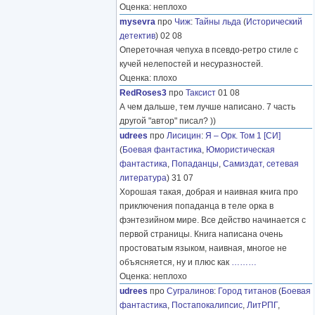
Оценка: неплохо
mysevra
про
Чиж
:
Тайны льда
(
Исторический
детектив
) 02 08
Опереточная чепуха в псевдо-ретро стиле с
кучей нелепостей и несуразностей.
Оценка: плохо
RedRoses3
про
Таксист
01 08
А чем дальше, тем лучше написано. 7 часть
другой "автор" писал? ))
udrees
про
Лисицин
:
Я – Орк. Том 1 [СИ]
(
Боевая фантастика
,
Юмористическая
фантастика
,
Попаданцы
,
Самиздат, сетевая
литература
) 31 07
Хорошая такая, добрая и наивная книга про
приключения попаданца в теле орка в
фэнтезийном мире. Все действо начинается с
первой страницы. Книга написана очень
простоватым языком, наивная, многое не
объясняется, ну и плюс как
………
Оценка: неплохо
udrees
про
Сугралинов
:
Город титанов
(
Боевая
фантастика
,
Постапокалипсис
,
ЛитРПГ
,