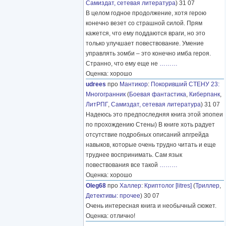
Самиздат, сетевая литература
) 31 07
В целом годное продолжение, хотя герою
конечно везет со страшной силой. Прям
кажется, что ему поддаются враги, но это
только улучшает повествование. Умение
управлять зомби – это конечно имба героя.
Странно, что ему еще не
………
Оценка: хорошо
udrees
про
Мантикор
:
Покоривший СТЕНУ 23:
Многогранник
(
Боевая фантастика
,
Киберпанк
,
ЛитРПГ
,
Самиздат, сетевая литература
) 31 07
Надеюсь это предпоследняя книга этой эпопеи
по прохождению Стены) В книге хоть радует
отсутствие подробных описаний апгрейда
навыков, которые очень трудно читать и еще
труднее воспринимать. Сам язык
повествования все такой
………
Оценка: хорошо
Oleg68
про
Халлер
:
Криптолог [litres]
(
Триллер
,
Детективы: прочее
) 30 07
Очень интересная книга и необычный сюжет.
Оценка: отлично!