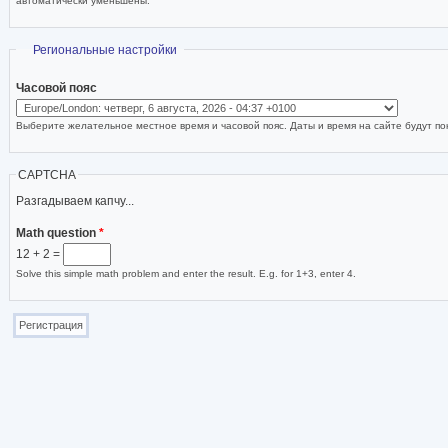
автоматически уменьшены.
Скрыть
Региональные настройки
Часовой пояс
Выберите желательное местное время и часовой пояс. Даты и время на сайте будут пок
CAPTCHA
Разгадываем капчу...
Math question
*
12 + 2 =
Solve this simple math problem and enter the result. E.g. for 1+3, enter 4.