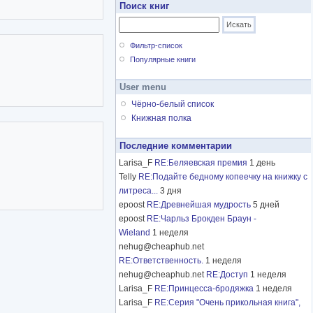
Поиск книг
Фильтр-список
Популярные книги
User menu
Чёрно-белый список
Книжная полка
Последние комментарии
Larisa_F
RE:Беляевская премия
1 день
Telly
RE:Подайте бедному копеечку на книжку с
литреса...
3 дня
epoost
RE:Древнейшая мудрость
5 дней
epoost
RE:Чарльз Брокден Браун -
Wieland
1 неделя
nehug@cheaphub.net
RE:Ответственность.
1 неделя
nehug@cheaphub.net
RE:Доступ
1 неделя
Larisa_F
RE:Принцесса-бродяжка
1 неделя
Larisa_F
RE:Серия "Очень прикольная книга",