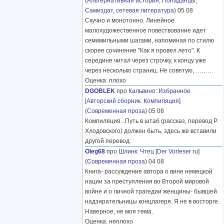
(
Альтернативная история
,
Попаданцы
,
Самиздат, сетевая литература
) 05 08
Скучно и монотонно. Линейное
малохудожественное повествование идет
семимильными шагами, напоминая по стилю
скорее сочинение "Как я провел лето". К
середине читал через строчку, к концу уже
через несколько страниц. Не советую,
………
Оценка: плохо
DGOBLEK
про
Кальвино
:
Избранное
[Авторский сборник. Компиляция]
(
Современная проза
) 05 08
Компиляция...Путь в штаб (рассказ, перевод Р.
Хлодовского) должен быть, здесь же вставили
другой перевод.
Oleg68
про
Шлинк
:
Чтец
[
Der Vorleser
ru]
(
Современная проза
) 04 08
Книга- рассуждение автора о вине немецкой
нации за преступления во Второй мировой
войне и о личной трагедии женщины- бывшей
надзирательницы концлагеря. Я не в восторге.
Наверное, не моя тема.
Оценка: неплохо