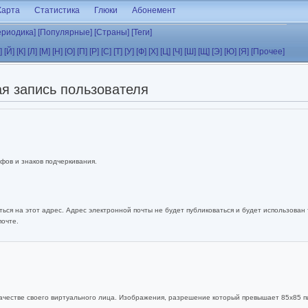
Карта
Статистика
Глюки
Абонемент
ериодика]
[Популярные]
[Страны]
[Теги]
]
[Й]
[К]
[Л]
[М]
[Н]
[О]
[П]
[Р]
[С]
[Т]
[У]
[Ф]
[Х]
[Ц]
[Ч]
[Ш]
[Щ]
[Э]
[Ю]
[Я]
[Прочее]
я запись пользователя
фов и знаков подчеркивания.
ься на этот адрес. Адрес электронной почты не будет публиковаться и будет использован
почте.
ачестве своего виртуального лица. Изображения, разрешение который превышает 85x85 п