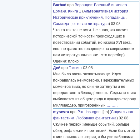
Barbud
про
Воронцов
:
Военный инженер
Ермака. Книга 1
(
Альтернативная история
,
Исторические приключения
,
Попаданцы
,
Самиздат, сетевая литература
) 03 08
Что-то как-то не ахти. Не знаю, как насчет
исторической точности происходящих в
повествовании событий, но казаки XVI века,
вполне грамотно говорящие на современном
нам литературном языке - это перебор)
Оценка: плохо
Дей
про
Таксист
03 08
Мне было очень захватывающе. Идея
понравилась неимоверно. Переживательных
моментов тьма, но они не затянуты и не
перерастают в безнадёжность. Седьмая книга
выбивается из общего ряда в лучшую сторону.
Миллиардер, приговорённый
………
mysevra
про
Рот
:
Insurgent
[en] (
Социальная
фантастика
,
Любовная фантастика
) 02 08
Скучнее первой: меньше событий, больше
обид, рефлексии и претензий. Если бы с этой
книги начиналась серия, я бы уже забросила.