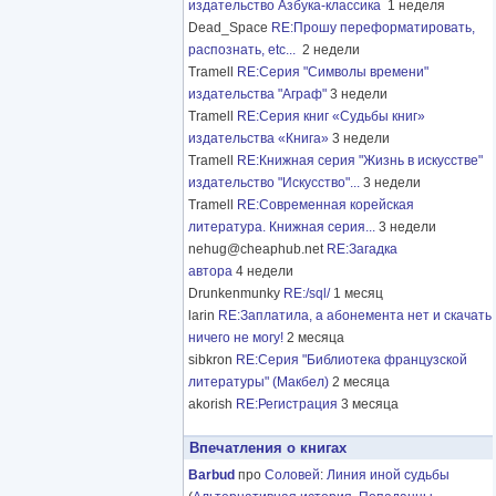
издательство Азбука-классика
1 неделя
Dead_Space
RE:Прошу переформатировать,
распознать, etc...
2 недели
Tramell
RE:Серия "Символы времени"
издательства "Аграф"
3 недели
Tramell
RE:Серия книг «Судьбы книг»
издательства «Книга»
3 недели
Tramell
RE:Книжная серия "Жизнь в искусстве"
издательство "Искусство"...
3 недели
Tramell
RE:Современная корейская
литература. Книжная серия...
3 недели
nehug@cheaphub.net
RE:Загадка
автора
4 недели
Drunkenmunky
RE:/sql/
1 месяц
larin
RE:Заплатила, а абонемента нет и скачать
ничего не могу!
2 месяца
sibkron
RE:Серия "Библиотека французской
литературы" (Макбел)
2 месяца
akorish
RE:Регистрация
3 месяца
Впечатления о книгах
Barbud
про
Соловей
:
Линия иной судьбы