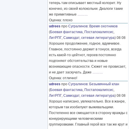
теперь там описывает местный колорит. Ну
конечно, из своей колокольни. Диалоги такие
же примитивные
………
Оценка: плохо
udrees
про
Сугралинов
:
Время охотников
(
Боевая фантастика
,
Постапокалипсис
,
ЛитРПГ
,
Самиздат, сетевая литература
) 08 08
Хорошее продолжение, годное, вдумчивое.
Главное, постоянно держит в тонусе, всегда
есть какой-то цейтнот, героев постоянно
подгоняют обстоятельства и новые
возникающие опасности. Сюжет не провисает,
и не дает заскучать. Даже
………
Оценка: отлично!
udrees
про
Сугралинов
:
Безымянный клан
(
Боевая фантастика
,
Постапокалипсис
,
ЛитРПГ
,
Самиздат, сетевая литература
) 08 08
Хорошо написано, увлекательно. Все в жанре,
которым так изобилуют выживальщики.
Постепенно все смещается в сторону вражды с
конкурирующими человеческими
группировками. Главный герой все так же крут и