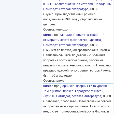
в СССР
(
Альтернативная история
,
Попаданцы
,
Самиздат, сетевая литература
) 08 08
Скучно. Производственный роман с
попаданием в 1986 год. Добротно, но не
цепляет
Оценка: неплохо
udrees
про
Морале
:
Я приду за тобой! – 2
(
Юмористическая фантастика
,
Эротика
,
Самиздат, сетевая литература
) 08 08
В общем-то проходная эротическая книжонка.
Написано слишком по детски и с большим
упором на эротические сцены, любовные
интриги и прочие женские шалости. Написано
правда с мужской точки зрения, который желал
бы, чтобы молодые
………
Оценка: плохо
udrees
про
Дорничев
:
Дворник 17-го уровня.
Том 7
(
Юмор: прочее
,
Городское фэнтези
,
ЛитРПГ
,
Самиздат, сетевая литература
) 08 08
Слабовато, слабовато. Повествование совсем
уж простенькое и примитивное. Нового почти
нет, разве что персонаж поперся в Японию и