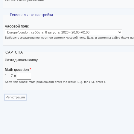
автоматически уменьшены.
Скрыть
Региональные настройки
Часовой пояс
Выберите желательное местное время и часовой пояс. Даты и время на сайте будут пок
CAPTCHA
Разгадываем капчу...
Math question
*
1 + 7 =
Solve this simple math problem and enter the result. E.g. for 1+3, enter 4.