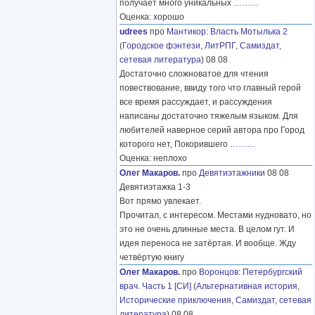
получает много уникальных
………
Оценка: хорошо
udrees
про
Мантикор
:
Власть Мотылька 2
(
Городское фэнтези
,
ЛитРПГ
,
Самиздат,
сетевая литература
) 08 08
Достаточно сложноватое для чтения
повествование, ввиду того что главный герой
все время рассуждает, и рассуждения
написаны достаточно тяжелым языком. Для
любителей наверное серий автора про Город
которого нет, Покорившего
………
Оценка: неплохо
Олег Макаров.
про
Девятиэтажники
08 08
Девятиэтажка 1-3
Вот прямо увлекает.
Прочитал, с интересом. Местами нудновато, но
это не очень длинные места. В целом гут. И
идея переноса не затёртая. И вообще. Жду
четвёртую книгу
Олег Макаров.
про
Воронцов
:
Петербургский
врач. Часть 1 [СИ]
(
Альтернативная история
,
Исторические приключения
,
Самиздат, сетевая
литература
) 08 08