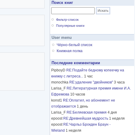
Поиск книг
Фильтр-список
Популярные книги
User menu
Чёрно-белый список
Книжная полка
Последние комментарии
PipboyD
RE:Подайте бедному копеечку на
книжку с литреса...
1 час
monochka
RE:удаление "двойников"
3 часа
Larisa_F
RE:Литературная премия имени И.А.
Ефремова
10 часов
konst1
RE:Оплатил, но абонемент не
отображается
1 день
Larisa_F
RE:Беляевская премия
4 дня
epoost
RE:Древнейшая мудрость
1 неделя
epoost
RE:Чарльз Брокден Браун -
Wieland
1 неделя