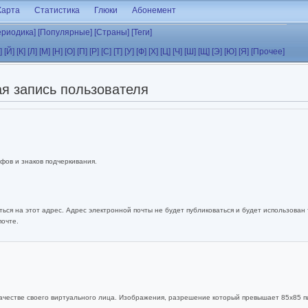
Карта
Статистика
Глюки
Абонемент
ериодика]
[Популярные]
[Страны]
[Теги]
]
[Й]
[К]
[Л]
[М]
[Н]
[О]
[П]
[Р]
[С]
[Т]
[У]
[Ф]
[Х]
[Ц]
[Ч]
[Ш]
[Щ]
[Э]
[Ю]
[Я]
[Прочее]
я запись пользователя
фов и знаков подчеркивания.
ься на этот адрес. Адрес электронной почты не будет публиковаться и будет использован
почте.
ачестве своего виртуального лица. Изображения, разрешение который превышает 85x85 п