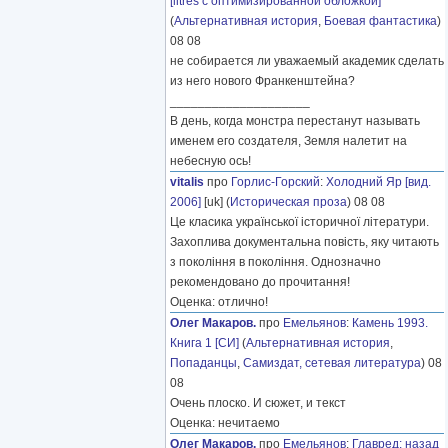
[litres с оптимизированной обложкой]
(
Альтернативная история
,
Боевая фантастика
)
08 08
не собирается ли уважаемый академик сделать
из него нового Франкенштейна?
____________________
В день, когда монстра перестанут называть
именем его создателя, Земля налетит на
небесную ось!
vitalis
про
Горлис-Горский
:
Холодний Яр [вид.
2006]
[uk] (
Историческая проза
) 08 08
Це класика української історичної літератури.
Захоплива документальна повість, яку читають
з покоління в покоління. Однозначно
рекомендовано до прочитання!
Оценка: отлично!
Олег Макаров.
про
Емельянов
:
Камень 1993.
Книга 1 [СИ]
(
Альтернативная история
,
Попаданцы
,
Самиздат, сетевая литература
) 08
08
Очень плоско. И сюжет, и текст
Оценка: нечитаемо
Олег Макаров.
про
Емельянов
:
Главред: назад