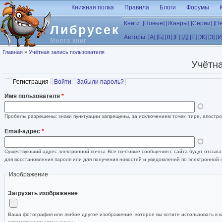
Перейти к основному содержанию
Книжная полка
Правила
Блоги
Форумы
Книги:
[Новые]
[Жанры]
[Серии]
[П
Либрусек
Авторы:
[А]
[Б]
[В]
[Г]
[Д]
[Е]
[Ж]
[З]
[И
Много книг
Вы здесь
Главная
»
Учётная запись пользователя
Учётна
Главные вкладки
Регистрация
(активная вкладка)
Войти
Забыли пароль?
Имя пользователя
*
Пробелы разрешены; знаки пунктуации запрещены, за исключением точек, тире, апостро
Email-адрес
*
Существующий адрес электронной почты. Все почтовые сообщения с сайта будут отсылат
для восстановления пароля или для получения новостей и уведомлений по электронной 
Изображение
Загрузить изображение
Ваша фотография или любое другое изображение, которое вы хотите использовать в к