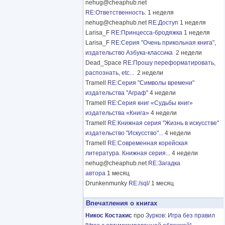
nehug@cheaphub.net
RE:Ответственность.
1 неделя
nehug@cheaphub.net
RE:Доступ
1 неделя
Larisa_F
RE:Принцесса-бродяжка
1 неделя
Larisa_F
RE:Серия "Очень прикольная книга",
издательство Азбука-классика
2 недели
Dead_Space
RE:Прошу переформатировать,
распознать, etc...
2 недели
Tramell
RE:Серия "Символы времени"
издательства "Аграф"
4 недели
Tramell
RE:Серия книг «Судьбы книг»
издательства «Книга»
4 недели
Tramell
RE:Книжная серия "Жизнь в искусстве"
издательство "Искусство"...
4 недели
Tramell
RE:Современная корейская
литература. Книжная серия...
4 недели
nehug@cheaphub.net
RE:Загадка
автора
1 месяц
Drunkenmunky
RE:/sql/
1 месяц
Впечатления о книгах
Никос Костакис
про
Зурков
:
Игра без правил