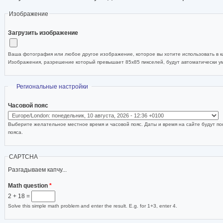
Изображение
Загрузить изображение
Ваша фотография или любое другое изображение, которое вы хотите использовать в ка
Изображения, разрешение который превышает 85x85 пикселей, будут автоматически 
Скрыть
Региональные настройки
Часовой пояс
Выберите желательное местное время и часовой пояс. Даты и время на сайте будут по
пояса.
CAPTCHA
Разгадываем капчу...
Math question
*
2 + 18 =
Solve this simple math problem and enter the result. E.g. for 1+3, enter 4.