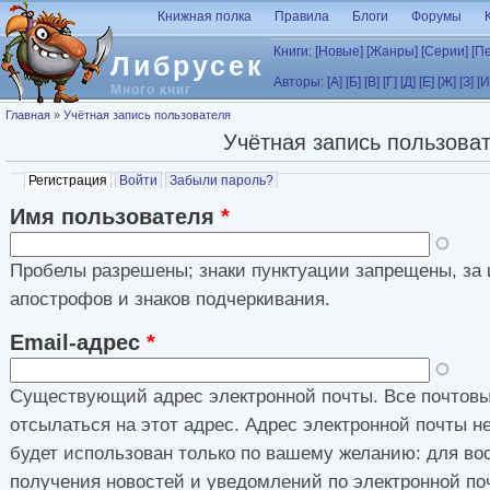
Перейти к основному содержанию
Книжная полка
Правила
Блоги
Форумы
Книги:
[Новые]
[Жанры]
[Серии]
[П
Либрусек
Авторы:
[А]
[Б]
[В]
[Г]
[Д]
[Е]
[Ж]
[З]
[И
Много книг
Вы здесь
Главная
»
Учётная запись пользователя
Учётная запись пользова
Главные вкладки
Регистрация
(активная вкладка)
Войти
Забыли пароль?
Имя пользователя
*
Пробелы разрешены; знаки пунктуации запрещены, за 
апострофов и знаков подчеркивания.
Email-адрес
*
Существующий адрес электронной почты. Все почтовы
отсылаться на этот адрес. Адрес электронной почты н
будет использован только по вашему желанию: для во
получения новостей и уведомлений по электронной по