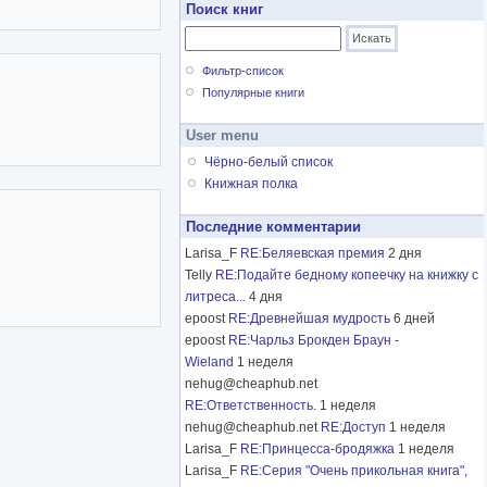
Поиск книг
Фильтр-список
Популярные книги
User menu
Чёрно-белый список
Книжная полка
Последние комментарии
Larisa_F
RE:Беляевская премия
2 дня
Telly
RE:Подайте бедному копеечку на книжку с
литреса...
4 дня
epoost
RE:Древнейшая мудрость
6 дней
epoost
RE:Чарльз Брокден Браун -
Wieland
1 неделя
nehug@cheaphub.net
RE:Ответственность.
1 неделя
nehug@cheaphub.net
RE:Доступ
1 неделя
Larisa_F
RE:Принцесса-бродяжка
1 неделя
Larisa_F
RE:Серия "Очень прикольная книга",