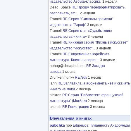
издательство Азбука-классика
1 неделя
Dead_Space
RE:Прошу переформатировать,
распознать, etc...
2 недели
Tramell
RE:Серия "Символы времени"
издательства "Аграф"
3 недели
Tramell
RE:Серия книг «Судьбы книг»
издательства «Книга»
3 недели
Tramell
RE:Книжная серия "Жизнь в искусстве"
издательство "Искусство"...
3 недели
Tramell
RE:Современная корейская
литература. Книжная серия...
3 недели
nehug@cheaphub.net
RE:Загадка
автора
1 месяц
Drunkenmunky
RE:/sql/
1 месяц
larin
RE:Заплатила, а абонемента нет и скачать
ничего не могу!
2 месяца
sibkron
RE:Серия "Библиотека французской
литературы" (Макбел)
2 месяца
akorish
RE:Регистрация
3 месяца
Впечатления о книгах
pulochka
про
Ефремов
:
Туманность Андромеды