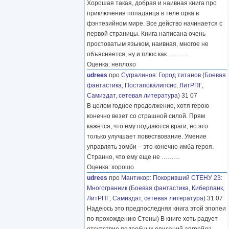
Хорошая такая, добрая и наивная книга про
приключения попаданца в теле орка в
фэнтезийном мире. Все действо начинается с
первой страницы. Книга написана очень
простоватым языком, наивная, многое не
объясняется, ну и плюс как
………
Оценка: неплохо
udrees
про
Сугралинов
:
Город титанов
(
Боевая
фантастика
,
Постапокалипсис
,
ЛитРПГ
,
Самиздат, сетевая литература
) 31 07
В целом годное продолжение, хотя герою
конечно везет со страшной силой. Прям
кажется, что ему поддаются враги, но это
только улучшает повествование. Умение
управлять зомби – это конечно имба героя.
Странно, что ему еще не
………
Оценка: хорошо
udrees
про
Мантикор
:
Покоривший СТЕНУ 23:
Многогранник
(
Боевая фантастика
,
Киберпанк
,
ЛитРПГ
,
Самиздат, сетевая литература
) 31 07
Надеюсь это предпоследняя книга этой эпопеи
по прохождению Стены) В книге хоть радует