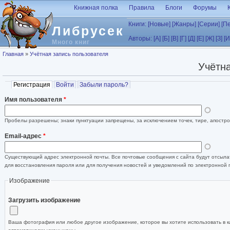
Перейти к основному содержанию
Книжная полка
Правила
Блоги
Форумы
Книги:
[Новые]
[Жанры]
[Серии]
[П
Либрусек
Авторы:
[А]
[Б]
[В]
[Г]
[Д]
[Е]
[Ж]
[З]
[И
Много книг
Вы здесь
Главная
»
Учётная запись пользователя
Учётна
Главные вкладки
Регистрация
(активная вкладка)
Войти
Забыли пароль?
Имя пользователя
*
Пробелы разрешены; знаки пунктуации запрещены, за исключением точек, тире, апостро
Email-адрес
*
Существующий адрес электронной почты. Все почтовые сообщения с сайта будут отсылат
для восстановления пароля или для получения новостей и уведомлений по электронной 
Изображение
Загрузить изображение
Ваша фотография или любое другое изображение, которое вы хотите использовать в к