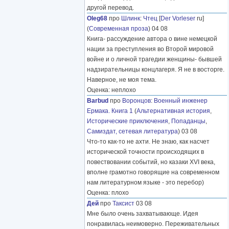
другой перевод.
Oleg68
про
Шлинк
:
Чтец
[
Der Vorleser
ru]
(
Современная проза
) 04 08
Книга- рассуждение автора о вине немецкой
нации за преступления во Второй мировой
войне и о личной трагедии женщины- бывшей
надзирательницы концлагеря. Я не в восторге.
Наверное, не моя тема.
Оценка: неплохо
Barbud
про
Воронцов
:
Военный инженер
Ермака. Книга 1
(
Альтернативная история
,
Исторические приключения
,
Попаданцы
,
Самиздат, сетевая литература
) 03 08
Что-то как-то не ахти. Не знаю, как насчет
исторической точности происходящих в
повествовании событий, но казаки XVI века,
вполне грамотно говорящие на современном
нам литературном языке - это перебор)
Оценка: плохо
Дей
про
Таксист
03 08
Мне было очень захватывающе. Идея
понравилась неимоверно. Переживательных