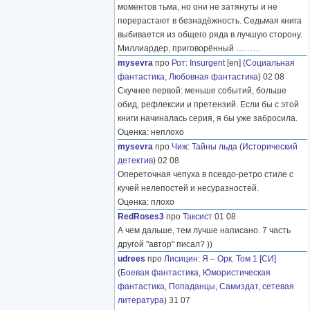
моментов тьма, но они не затянуты и не
перерастают в безнадёжность. Седьмая книга
выбивается из общего ряда в лучшую сторону.
Миллиардер, приговорённый
………
mysevra
про
Рот
:
Insurgent
[en] (
Социальная
фантастика
,
Любовная фантастика
) 02 08
Скучнее первой: меньше событий, больше
обид, рефлексии и претензий. Если бы с этой
книги начиналась серия, я бы уже забросила.
Оценка: неплохо
mysevra
про
Чиж
:
Тайны льда
(
Исторический
детектив
) 02 08
Опереточная чепуха в псевдо-ретро стиле с
кучей нелепостей и несуразностей.
Оценка: плохо
RedRoses3
про
Таксист
01 08
А чем дальше, тем лучше написано. 7 часть
другой "автор" писал? ))
udrees
про
Лисицин
:
Я – Орк. Том 1 [СИ]
(
Боевая фантастика
,
Юмористическая
фантастика
,
Попаданцы
,
Самиздат, сетевая
литература
) 31 07