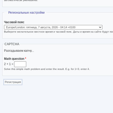
автоматически уменьшены.
Скрыть
Региональные настройки
Часовой пояс
Выберите желательное местное время и часовой пояс. Даты и время на сайте будут пок
CAPTCHA
Разгадываем капчу...
Math question
*
2 + 1 =
Solve this simple math problem and enter the result. E.g. for 1+3, enter 4.