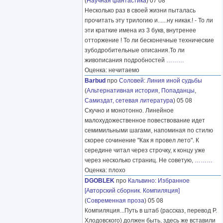
(
Научная фантастика
) 07 08
Несколько раз в своей жизни пыталась
прочитать эту трилогию и......ну никак.! - То ли
эти краткие имена из 3 букв, внутренее
отторжение ! То ли бесконечные технические
зубодробительные описания.То ли
живописания подробностей
………
Оценка: нечитаемо
Barbud
про
Соловей
:
Линия иной судьбы
(
Альтернативная история
,
Попаданцы
,
Самиздат, сетевая литература
) 05 08
Скучно и монотонно. Линейное
малохудожественное повествование идет
семимильными шагами, напоминая по стилю
скорее сочинение "Как я провел лето". К
середине читал через строчку, к концу уже
через несколько страниц. Не советую,
………
Оценка: плохо
DGOBLEK
про
Кальвино
:
Избранное
[Авторский сборник. Компиляция]
(
Современная проза
) 05 08
Компиляция...Путь в штаб (рассказ, перевод Р.
Хлодовского) должен быть, здесь же вставили