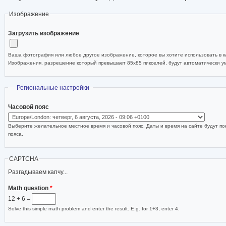
Изображение
Загрузить изображение
Ваша фотография или любое другое изображение, которое вы хотите использовать в ка
Изображения, разрешение который превышает 85x85 пикселей, будут автоматически 
Скрыть
Региональные настройки
Часовой пояс
Выберите желательное местное время и часовой пояс. Даты и время на сайте будут по
пояса.
CAPTCHA
Разгадываем капчу...
Math question
*
12 + 6 =
Solve this simple math problem and enter the result. E.g. for 1+3, enter 4.