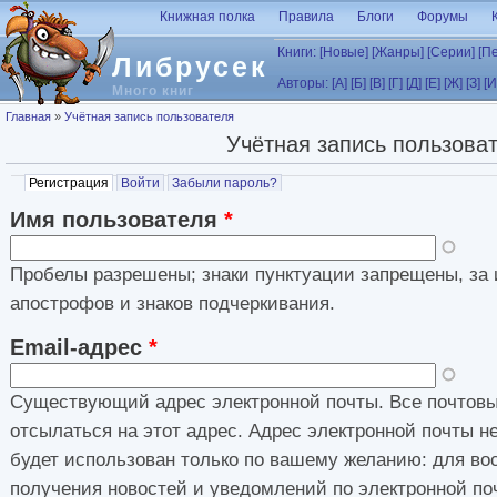
Перейти к основному содержанию
Книжная полка
Правила
Блоги
Форумы
Книги:
[Новые]
[Жанры]
[Серии]
[П
Либрусек
Авторы:
[А]
[Б]
[В]
[Г]
[Д]
[Е]
[Ж]
[З]
[И
Много книг
Вы здесь
Главная
»
Учётная запись пользователя
Учётная запись пользова
Главные вкладки
Регистрация
(активная вкладка)
Войти
Забыли пароль?
Имя пользователя
*
Пробелы разрешены; знаки пунктуации запрещены, за 
апострофов и знаков подчеркивания.
Email-адрес
*
Существующий адрес электронной почты. Все почтовы
отсылаться на этот адрес. Адрес электронной почты н
будет использован только по вашему желанию: для во
получения новостей и уведомлений по электронной по