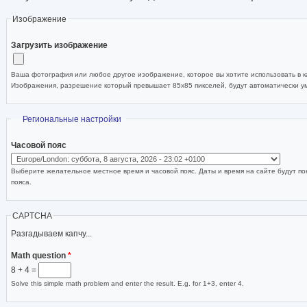
Изображение
Загрузить изображение
Ваша фотография или любое другое изображение, которое вы хотите использовать в ка
Изображения, разрешение который превышает 85x85 пикселей, будут автоматически 
Скрыть
Региональные настройки
Часовой пояс
Выберите желательное местное время и часовой пояс. Даты и время на сайте будут по
пояса.
CAPTCHA
Разгадываем капчу...
Math question
*
8 + 4 =
Solve this simple math problem and enter the result. E.g. for 1+3, enter 4.