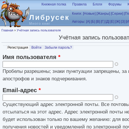
Перейти к основному содержанию
Книжная полка
Правила
Блоги
Форумы
Книги:
[Новые]
[Жанры]
[Серии]
[П
Либрусек
Авторы:
[А]
[Б]
[В]
[Г]
[Д]
[Е]
[Ж]
[З]
[И
Много книг
Вы здесь
Главная
»
Учётная запись пользователя
Учётная запись пользова
Главные вкладки
Регистрация
(активная вкладка)
Войти
Забыли пароль?
Имя пользователя
*
Пробелы разрешены; знаки пунктуации запрещены, за 
апострофов и знаков подчеркивания.
Email-адрес
*
Существующий адрес электронной почты. Все почтовы
отсылаться на этот адрес. Адрес электронной почты н
будет использован только по вашему желанию: для во
получения новостей и уведомлений по электронной по