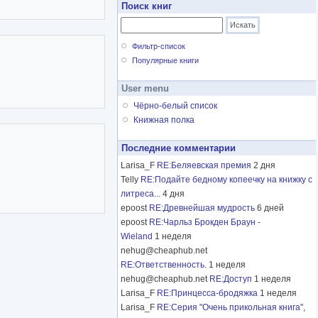
Поиск книг
Фильтр-список
Популярные книги
User menu
Чёрно-белый список
Книжная полка
Последние комментарии
Larisa_F
RE:Беляевская премия
2 дня
Telly
RE:Подайте бедному копеечку на книжку с
литреса...
4 дня
epoost
RE:Древнейшая мудрость
6 дней
epoost
RE:Чарльз Брокден Браун -
Wieland
1 неделя
nehug@cheaphub.net
RE:Ответственность.
1 неделя
nehug@cheaphub.net
RE:Доступ
1 неделя
Larisa_F
RE:Принцесса-бродяжка
1 неделя
Larisa_F
RE:Серия "Очень прикольная книга",