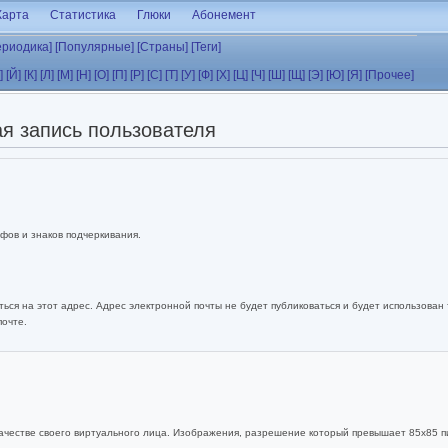
Карта
Статистика
Глюки
Абонемент
ериодика]
[Популярные]
[Страны]
[Теги]
]
[Й]
[К]
[Л]
[М]
[Н]
[О]
[П]
[Р]
[С]
[Т]
[У]
[Ф]
[Х]
[Ц]
[Ч]
[Ш]
[Щ]
[Э]
[Ю]
[Я]
[Прочее]
я запись пользователя
фов и знаков подчеркивания.
ься на этот адрес. Адрес электронной почты не будет публиковаться и будет использован
почте.
ачестве своего виртуального лица. Изображения, разрешение который превышает 85x85 п