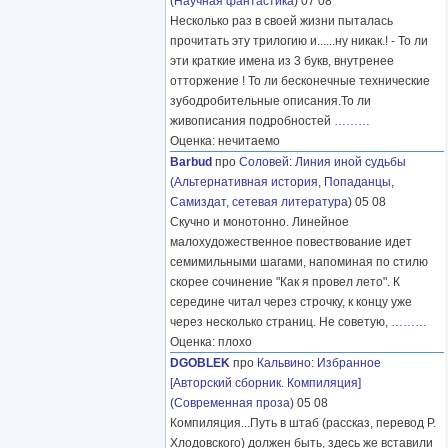
(
Научная фантастика
) 07 08
Несколько раз в своей жизни пыталась
прочитать эту трилогию и......ну никак.! - То ли
эти краткие имена из 3 букв, внутренее
отторжение ! То ли бесконечные технические
зубодробительные описания.То ли
живописания подробностей
………
Оценка: нечитаемо
Barbud
про
Соловей
:
Линия иной судьбы
(
Альтернативная история
,
Попаданцы
,
Самиздат, сетевая литература
) 05 08
Скучно и монотонно. Линейное
малохудожественное повествование идет
семимильными шагами, напоминая по стилю
скорее сочинение "Как я провел лето". К
середине читал через строчку, к концу уже
через несколько страниц. Не советую,
………
Оценка: плохо
DGOBLEK
про
Кальвино
:
Избранное
[Авторский сборник. Компиляция]
(
Современная проза
) 05 08
Компиляция...Путь в штаб (рассказ, перевод Р.
Хлодовского) должен быть, здесь же вставили