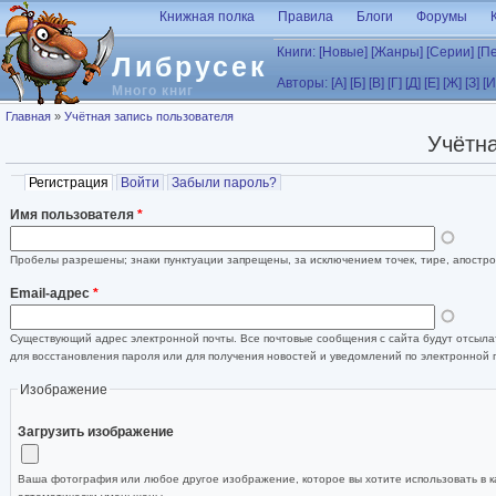
Перейти к основному содержанию
Книжная полка
Правила
Блоги
Форумы
Книги:
[Новые]
[Жанры]
[Серии]
[П
Либрусек
Авторы:
[А]
[Б]
[В]
[Г]
[Д]
[Е]
[Ж]
[З]
[И
Много книг
Вы здесь
Главная
»
Учётная запись пользователя
Учётна
Главные вкладки
Регистрация
(активная вкладка)
Войти
Забыли пароль?
Имя пользователя
*
Пробелы разрешены; знаки пунктуации запрещены, за исключением точек, тире, апостро
Email-адрес
*
Существующий адрес электронной почты. Все почтовые сообщения с сайта будут отсылат
для восстановления пароля или для получения новостей и уведомлений по электронной 
Изображение
Загрузить изображение
Ваша фотография или любое другое изображение, которое вы хотите использовать в к