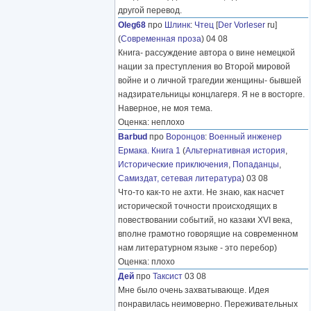
другой перевод.
Oleg68
про
Шлинк
:
Чтец
[
Der Vorleser
ru]
(
Современная проза
) 04 08
Книга- рассуждение автора о вине немецкой
нации за преступления во Второй мировой
войне и о личной трагедии женщины- бывшей
надзирательницы концлагеря. Я не в восторге.
Наверное, не моя тема.
Оценка: неплохо
Barbud
про
Воронцов
:
Военный инженер
Ермака. Книга 1
(
Альтернативная история
,
Исторические приключения
,
Попаданцы
,
Самиздат, сетевая литература
) 03 08
Что-то как-то не ахти. Не знаю, как насчет
исторической точности происходящих в
повествовании событий, но казаки XVI века,
вполне грамотно говорящие на современном
нам литературном языке - это перебор)
Оценка: плохо
Дей
про
Таксист
03 08
Мне было очень захватывающе. Идея
понравилась неимоверно. Переживательных