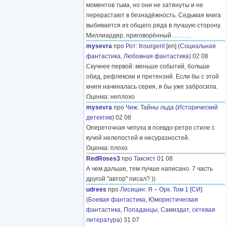
моментов тьма, но они не затянуты и не
перерастают в безнадёжность. Седьмая книга
выбивается из общего ряда в лучшую сторону.
Миллиардер, приговорённый
………
mysevra
про
Рот
:
Insurgent
[en] (
Социальная
фантастика
,
Любовная фантастика
) 02 08
Скучнее первой: меньше событий, больше
обид, рефлексии и претензий. Если бы с этой
книги начиналась серия, я бы уже забросила.
Оценка: неплохо
mysevra
про
Чиж
:
Тайны льда
(
Исторический
детектив
) 02 08
Опереточная чепуха в псевдо-ретро стиле с
кучей нелепостей и несуразностей.
Оценка: плохо
RedRoses3
про
Таксист
01 08
А чем дальше, тем лучше написано. 7 часть
другой "автор" писал? ))
udrees
про
Лисицин
:
Я – Орк. Том 1 [СИ]
(
Боевая фантастика
,
Юмористическая
фантастика
,
Попаданцы
,
Самиздат, сетевая
литература
) 31 07