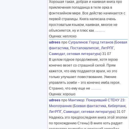
Хорошая такая, добрая и наивная книга про
приключения попаданца в теле орка в
фэнтезийном мире. Все действо начинается с
первой страницы. Книга написана очень
простоватым языком, наивная, многое не
объясняется, ну и плюс как
………
Оценка: неплохо
udrees
про
Сугралинов
:
Город титанов
(
Боевая
фантастика
,
Постапокалипсис
,
ЛитРПГ
,
Самиздат, сетевая литература
) 31 07
В целом годное продолжение, хотя герою
конечно везет со страшной силой. Прям
кажется, что ему поддаются враги, но это
только улучшает повествование. Умение
управлять зомби – это конечно имба героя.
Странно, что ему еще не
………
Оценка: хорошо
udrees
про
Мантикор
:
Покоривший СТЕНУ 23:
Многогранник
(
Боевая фантастика
,
Киберпанк
,
ЛитРПГ
,
Самиздат, сетевая литература
) 31 07
Надеюсь это предпоследняя книга этой эпопеи
по прохождению Стены) В книге хоть радует