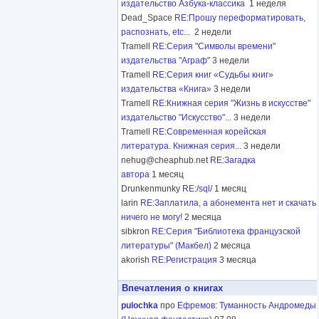
издательство Азбука-классика
1 неделя
Dead_Space
RE:Прошу переформатировать,
распознать, etc...
2 недели
Tramell
RE:Серия "Символы времени"
издательства "Аграф"
3 недели
Tramell
RE:Серия книг «Судьбы книг»
издательства «Книга»
3 недели
Tramell
RE:Книжная серия "Жизнь в искусстве"
издательство "Искусство"...
3 недели
Tramell
RE:Современная корейская
литература. Книжная серия...
3 недели
nehug@cheaphub.net
RE:Загадка
автора
1 месяц
Drunkenmunky
RE:/sql/
1 месяц
larin
RE:Заплатила, а абонемента нет и скачать
ничего не могу!
2 месяца
sibkron
RE:Серия "Библиотека французской
литературы" (Макбел)
2 месяца
akorish
RE:Регистрация
3 месяца
Впечатления о книгах
pulochka
про
Ефремов
:
Туманность Андромеды