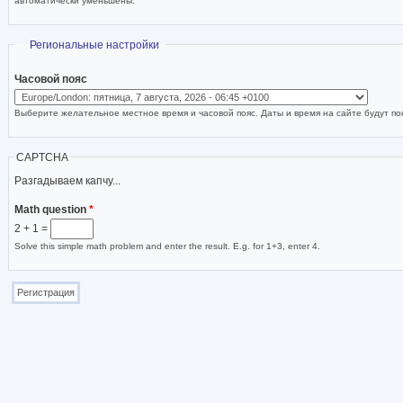
автоматически уменьшены.
Скрыть
Региональные настройки
Часовой пояс
Выберите желательное местное время и часовой пояс. Даты и время на сайте будут пок
CAPTCHA
Разгадываем капчу...
Math question
*
2 + 1 =
Solve this simple math problem and enter the result. E.g. for 1+3, enter 4.