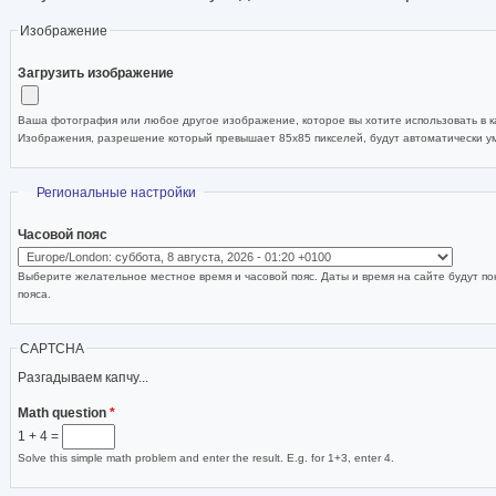
Изображение
Загрузить изображение
Ваша фотография или любое другое изображение, которое вы хотите использовать в ка
Изображения, разрешение который превышает 85x85 пикселей, будут автоматически 
Скрыть
Региональные настройки
Часовой пояс
Выберите желательное местное время и часовой пояс. Даты и время на сайте будут по
пояса.
CAPTCHA
Разгадываем капчу...
Math question
*
1 + 4 =
Solve this simple math problem and enter the result. E.g. for 1+3, enter 4.