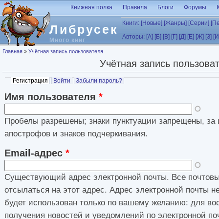
Перейти к основному содержанию
Книжная полка
Правила
Блоги
Форумы
Книги:
[Новые]
[Жанры]
[Серии]
[П
Либрусек
Авторы:
[А]
[Б]
[В]
[Г]
[Д]
[Е]
[Ж]
[З]
[И
Много книг
Вы здесь
Главная
»
Учётная запись пользователя
Учётная запись пользова
Главные вкладки
Регистрация
(активная вкладка)
Войти
Забыли пароль?
Имя пользователя
*
Пробелы разрешены; знаки пунктуации запрещены, за 
апострофов и знаков подчеркивания.
Email-адрес
*
Существующий адрес электронной почты. Все почтовы
отсылаться на этот адрес. Адрес электронной почты н
будет использован только по вашему желанию: для во
получения новостей и уведомлений по электронной по