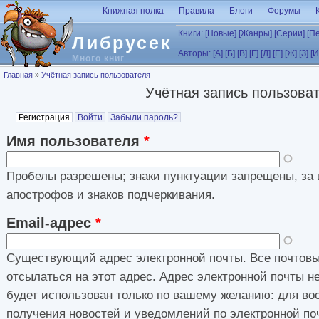
Перейти к основному содержанию
Книжная полка
Правила
Блоги
Форумы
Книги:
[Новые]
[Жанры]
[Серии]
[П
Либрусек
Авторы:
[А]
[Б]
[В]
[Г]
[Д]
[Е]
[Ж]
[З]
[И
Много книг
Вы здесь
Главная
»
Учётная запись пользователя
Учётная запись пользова
Главные вкладки
Регистрация
(активная вкладка)
Войти
Забыли пароль?
Имя пользователя
*
Пробелы разрешены; знаки пунктуации запрещены, за 
апострофов и знаков подчеркивания.
Email-адрес
*
Существующий адрес электронной почты. Все почтовы
отсылаться на этот адрес. Адрес электронной почты н
будет использован только по вашему желанию: для во
получения новостей и уведомлений по электронной по