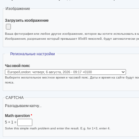
Изображение
Загрузить изображение
Ваша фотография или любое другое изображение, которое вы хотите использовать в ка
Изображения, разрешение который превышает 85x85 пикселей, будут автоматически 
Скрыть
Региональные настройки
Часовой пояс
Выберите желательное местное время и часовой пояс. Даты и время на сайте будут по
пояса.
CAPTCHA
Разгадываем капчу...
Math question
*
5 + 1 =
Solve this simple math problem and enter the result. E.g. for 1+3, enter 4.