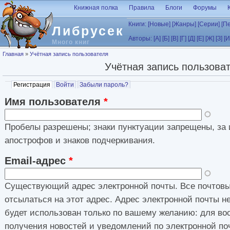
Перейти к основному содержанию
Книжная полка
Правила
Блоги
Форумы
Книги:
[Новые]
[Жанры]
[Серии]
[П
Либрусек
Авторы:
[А]
[Б]
[В]
[Г]
[Д]
[Е]
[Ж]
[З]
[И
Много книг
Вы здесь
Главная
»
Учётная запись пользователя
Учётная запись пользова
Главные вкладки
Регистрация
(активная вкладка)
Войти
Забыли пароль?
Имя пользователя
*
Пробелы разрешены; знаки пунктуации запрещены, за 
апострофов и знаков подчеркивания.
Email-адрес
*
Существующий адрес электронной почты. Все почтовы
отсылаться на этот адрес. Адрес электронной почты н
будет использован только по вашему желанию: для во
получения новостей и уведомлений по электронной по