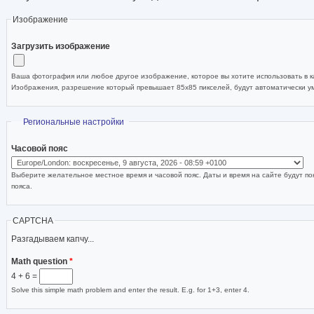
Изображение
Загрузить изображение
Ваша фотография или любое другое изображение, которое вы хотите использовать в ка
Изображения, разрешение который превышает 85x85 пикселей, будут автоматически 
Скрыть
Региональные настройки
Часовой пояс
Выберите желательное местное время и часовой пояс. Даты и время на сайте будут по
пояса.
CAPTCHA
Разгадываем капчу...
Math question
*
4 + 6 =
Solve this simple math problem and enter the result. E.g. for 1+3, enter 4.