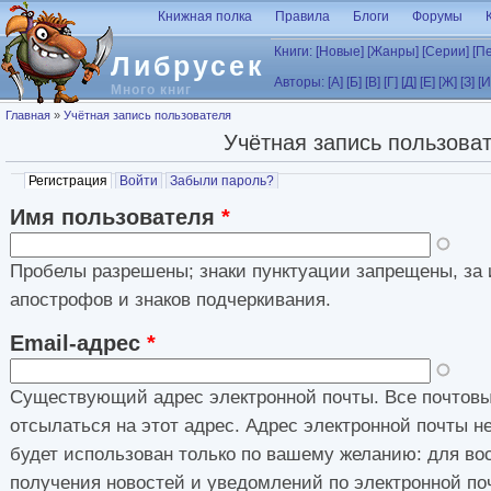
Перейти к основному содержанию
Книжная полка
Правила
Блоги
Форумы
Книги:
[Новые]
[Жанры]
[Серии]
[П
Либрусек
Авторы:
[А]
[Б]
[В]
[Г]
[Д]
[Е]
[Ж]
[З]
[И
Много книг
Вы здесь
Главная
»
Учётная запись пользователя
Учётная запись пользова
Главные вкладки
Регистрация
(активная вкладка)
Войти
Забыли пароль?
Имя пользователя
*
Пробелы разрешены; знаки пунктуации запрещены, за 
апострофов и знаков подчеркивания.
Email-адрес
*
Существующий адрес электронной почты. Все почтовы
отсылаться на этот адрес. Адрес электронной почты н
будет использован только по вашему желанию: для во
получения новостей и уведомлений по электронной по