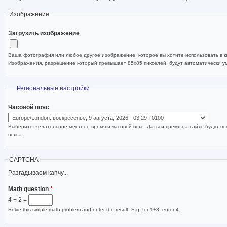
Изображение
Загрузить изображение
Ваша фотография или любое другое изображение, которое вы хотите использовать в ка
Изображения, разрешение который превышает 85x85 пикселей, будут автоматически 
Скрыть
Региональные настройки
Часовой пояс
Выберите желательное местное время и часовой пояс. Даты и время на сайте будут по
пояса.
CAPTCHA
Разгадываем капчу...
Math question
*
4 + 2 =
Solve this simple math problem and enter the result. E.g. for 1+3, enter 4.