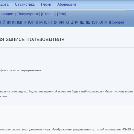
Карта
Статистика
Глюки
Абонемент
ериодика]
[Популярные]
[Страны]
[Теги]
]
[Й]
[К]
[Л]
[М]
[Н]
[О]
[П]
[Р]
[С]
[Т]
[У]
[Ф]
[Х]
[Ц]
[Ч]
[Ш]
[Щ]
[Э]
[Ю]
[Я]
[Прочее]
я запись пользователя
фов и знаков подчеркивания.
ься на этот адрес. Адрес электронной почты не будет публиковаться и будет использован
почте.
ачестве своего виртуального лица. Изображения, разрешение который превышает 85x85 п