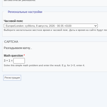
автоматически уменьшены.
Скрыть
Региональные настройки
Часовой пояс
Выберите желательное местное время и часовой пояс. Даты и время на сайте будут пок
CAPTCHA
Разгадываем капчу...
Math question
*
3 + 1 =
Solve this simple math problem and enter the result. E.g. for 1+3, enter 4.