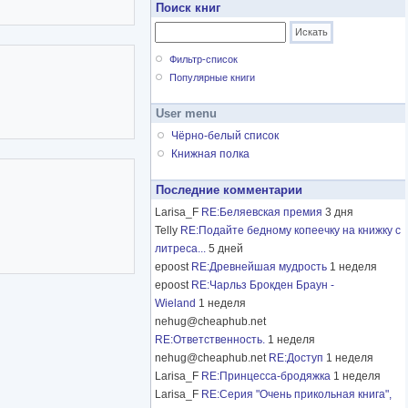
Поиск книг
Фильтр-список
Популярные книги
User menu
Чёрно-белый список
Книжная полка
Последние комментарии
Larisa_F
RE:Беляевская премия
3 дня
Telly
RE:Подайте бедному копеечку на книжку с
литреса...
5 дней
epoost
RE:Древнейшая мудрость
1 неделя
epoost
RE:Чарльз Брокден Браун -
Wieland
1 неделя
nehug@cheaphub.net
RE:Ответственность.
1 неделя
nehug@cheaphub.net
RE:Доступ
1 неделя
Larisa_F
RE:Принцесса-бродяжка
1 неделя
Larisa_F
RE:Серия "Очень прикольная книга",