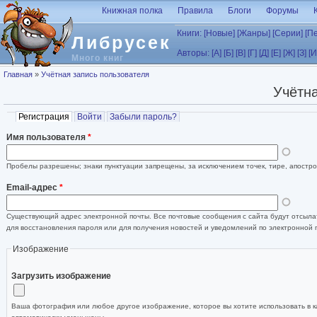
Перейти к основному содержанию
Книжная полка
Правила
Блоги
Форумы
Книги:
[Новые]
[Жанры]
[Серии]
[П
Либрусек
Авторы:
[А]
[Б]
[В]
[Г]
[Д]
[Е]
[Ж]
[З]
[И
Много книг
Вы здесь
Главная
»
Учётная запись пользователя
Учётна
Главные вкладки
Регистрация
(активная вкладка)
Войти
Забыли пароль?
Имя пользователя
*
Пробелы разрешены; знаки пунктуации запрещены, за исключением точек, тире, апостро
Email-адрес
*
Существующий адрес электронной почты. Все почтовые сообщения с сайта будут отсылат
для восстановления пароля или для получения новостей и уведомлений по электронной 
Изображение
Загрузить изображение
Ваша фотография или любое другое изображение, которое вы хотите использовать в к