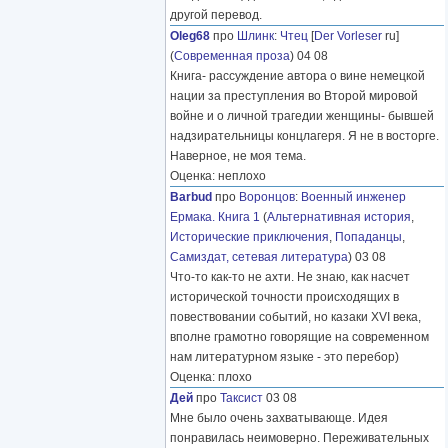
другой перевод.
Oleg68
про
Шлинк
:
Чтец
[
Der Vorleser
ru]
(
Современная проза
) 04 08
Книга- рассуждение автора о вине немецкой
нации за преступления во Второй мировой
войне и о личной трагедии женщины- бывшей
надзирательницы концлагеря. Я не в восторге.
Наверное, не моя тема.
Оценка: неплохо
Barbud
про
Воронцов
:
Военный инженер
Ермака. Книга 1
(
Альтернативная история
,
Исторические приключения
,
Попаданцы
,
Самиздат, сетевая литература
) 03 08
Что-то как-то не ахти. Не знаю, как насчет
исторической точности происходящих в
повествовании событий, но казаки XVI века,
вполне грамотно говорящие на современном
нам литературном языке - это перебор)
Оценка: плохо
Дей
про
Таксист
03 08
Мне было очень захватывающе. Идея
понравилась неимоверно. Переживательных