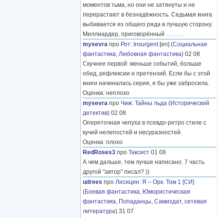
моментов тьма, но они не затянуты и не
перерастают в безнадёжность. Седьмая книга
выбивается из общего ряда в лучшую сторону.
Миллиардер, приговорённый
………
mysevra
про
Рот
:
Insurgent
[en] (
Социальная
фантастика
,
Любовная фантастика
) 02 08
Скучнее первой: меньше событий, больше
обид, рефлексии и претензий. Если бы с этой
книги начиналась серия, я бы уже забросила.
Оценка: неплохо
mysevra
про
Чиж
:
Тайны льда
(
Исторический
детектив
) 02 08
Опереточная чепуха в псевдо-ретро стиле с
кучей нелепостей и несуразностей.
Оценка: плохо
RedRoses3
про
Таксист
01 08
А чем дальше, тем лучше написано. 7 часть
другой "автор" писал? ))
udrees
про
Лисицин
:
Я – Орк. Том 1 [СИ]
(
Боевая фантастика
,
Юмористическая
фантастика
,
Попаданцы
,
Самиздат, сетевая
литература
) 31 07