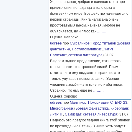
Хорошая такая, добрая и наивная книга про
приключения попаданца в теле орка в
фэнтезийном мире. Все действо начинается с
первой страницы. Книга написана очень
простоватым языком, наивная, многое не
объясняется, ну и плюс как
………
Оценка: неплохо
udrees
про
Сугралинов
:
Город титанов
(
Боевая
фантастика
,
Постапокалипсис
,
ЛитРПГ
,
Самиздат, сетевая литература
) 31 07
В целом годное продолжение, хотя герою
конечно везет со страшной силой. Прям
кажется, что ему поддаются враги, но это
только улучшает повествование. Умение
управлять зомби – это конечно имба героя.
Странно, что ему еще не
………
Оценка: хорошо
udrees
про
Мантикор
:
Покоривший СТЕНУ 23:
Многогранник
(
Боевая фантастика
,
Киберпанк
,
ЛитРПГ
,
Самиздат, сетевая литература
) 31 07
Надеюсь это предпоследняя книга этой эпопеи
по прохождению Стены) В книге хоть радует