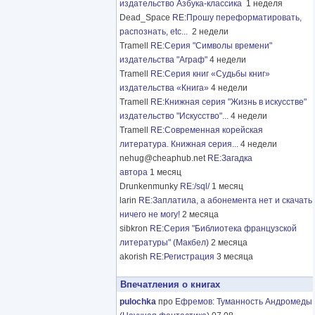
издательство Азбука-классика
1 неделя
Dead_Space
RE:Прошу переформатировать,
распознать, etc...
2 недели
Tramell
RE:Серия "Символы времени"
издательства "Аграф"
4 недели
Tramell
RE:Серия книг «Судьбы книг»
издательства «Книга»
4 недели
Tramell
RE:Книжная серия "Жизнь в искусстве"
издательство "Искусство"...
4 недели
Tramell
RE:Современная корейская
литература. Книжная серия...
4 недели
nehug@cheaphub.net
RE:Загадка
автора
1 месяц
Drunkenmunky
RE:/sql/
1 месяц
larin
RE:Заплатила, а абонемента нет и скачать
ничего не могу!
2 месяца
sibkron
RE:Серия "Библиотека французской
литературы" (Макбел)
2 месяца
akorish
RE:Регистрация
3 месяца
Впечатления о книгах
pulochka
про
Ефремов
:
Туманность Андромеды