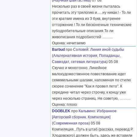
(
Научная фантастика
) 07 08
Несколько раз в своей жизни пыталась
прочитать эту трилогию и......ну никак.! - То ли
эти краткие имена из 3 букв, внутренее
отторжение ! То ли бесконечные технические
зубодробительные описания.То ли
живописания подробностей
………
Оценка: нечитаемо
Barbud
про
Соловей
:
Линия иной судьбы
(
Альтернативная история
,
Попаданцы
,
Самиздат, сетевая литература
) 05 08
Скучно и монотонно. Линейное
малохудожественное повествование идет
семимильными шагами, напоминая по стилю
скорее сочинение "Как я провел лето". К
середине читал через строчку, к концу уже
через несколько страниц. Не советую,
………
Оценка: плохо
DGOBLEK
про
Кальвино
:
Избранное
[Авторский сборник. Компиляция]
(
Современная проза
) 05 08
Компиляция...Путь в штаб (рассказ, перевод Р.
Хлодовского) должен быть, здесь же вставили