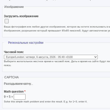
Изображение
Загрузить изображение
Ваша фотография или любое другое изображение, которое вы хотите использовать в ка
Изображения, разрешение который превышает 85x85 пикселей, будут автоматически 
Скрыть
Региональные настройки
Часовой пояс
Выберите желательное местное время и часовой пояс. Даты и время на сайте будут по
пояса.
CAPTCHA
Разгадываем капчу...
Math question
*
9 + 5 =
Solve this simple math problem and enter the result. E.g. for 1+3, enter 4.