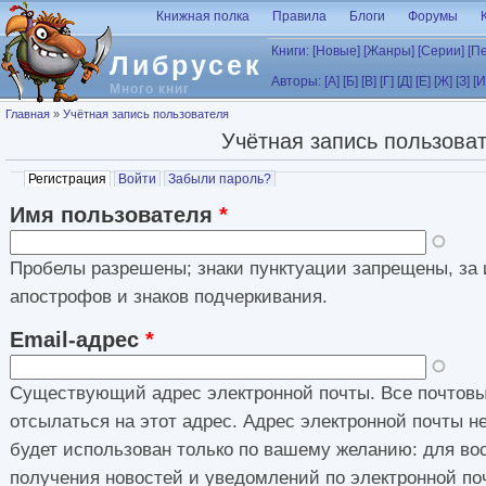
Перейти к основному содержанию
Книжная полка
Правила
Блоги
Форумы
Книги:
[Новые]
[Жанры]
[Серии]
[П
Либрусек
Авторы:
[А]
[Б]
[В]
[Г]
[Д]
[Е]
[Ж]
[З]
[И
Много книг
Вы здесь
Главная
»
Учётная запись пользователя
Учётная запись пользова
Главные вкладки
Регистрация
(активная вкладка)
Войти
Забыли пароль?
Имя пользователя
*
Пробелы разрешены; знаки пунктуации запрещены, за 
апострофов и знаков подчеркивания.
Email-адрес
*
Существующий адрес электронной почты. Все почтовы
отсылаться на этот адрес. Адрес электронной почты н
будет использован только по вашему желанию: для во
получения новостей и уведомлений по электронной по