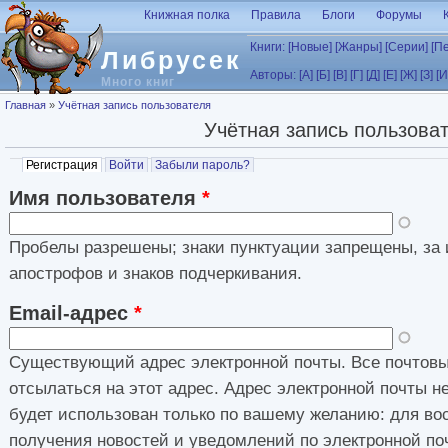
Перейти к основному содержанию
Книжная полка
Правила
Блоги
Форумы
Книги:
[Новые]
[Жанры]
[Серии]
[П
Либрусек
Авторы:
[А]
[Б]
[В]
[Г]
[Д]
[Е]
[Ж]
[З]
[И
Много книг
Вы здесь
Главная
»
Учётная запись пользователя
Учётная запись пользова
Главные вкладки
Регистрация
(активная вкладка)
Войти
Забыли пароль?
Имя пользователя
*
Пробелы разрешены; знаки пунктуации запрещены, за 
апострофов и знаков подчеркивания.
Email-адрес
*
Существующий адрес электронной почты. Все почтовы
отсылаться на этот адрес. Адрес электронной почты н
будет использован только по вашему желанию: для во
получения новостей и уведомлений по электронной по