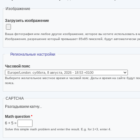
Изображение
Загрузить изображение
Ваша фотография или любое другое изображение, которое вы хотите использовать в ка
Изображения, разрешение который превышает 85x85 пикселей, будут автоматически 
Скрыть
Региональные настройки
Часовой пояс
Выберите желательное местное время и часовой пояс. Даты и время на сайте будут по
пояса.
CAPTCHA
Разгадываем капчу...
Math question
*
6 + 5 =
Solve this simple math problem and enter the result. E.g. for 1+3, enter 4.