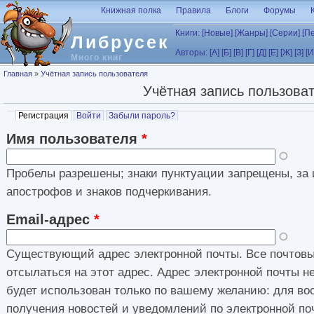
Перейти к основному содержанию
Книжная полка
Правила
Блоги
Форумы
Книги:
[Новые]
[Жанры]
[Серии]
[П
Либрусек
Авторы:
[А]
[Б]
[В]
[Г]
[Д]
[Е]
[Ж]
[З]
[И
Много книг
Вы здесь
Главная
»
Учётная запись пользователя
Учётная запись пользова
Главные вкладки
Регистрация
(активная вкладка)
Войти
Забыли пароль?
Имя пользователя
*
Пробелы разрешены; знаки пунктуации запрещены, за 
апострофов и знаков подчеркивания.
Email-адрес
*
Существующий адрес электронной почты. Все почтовы
отсылаться на этот адрес. Адрес электронной почты н
будет использован только по вашему желанию: для во
получения новостей и уведомлений по электронной по