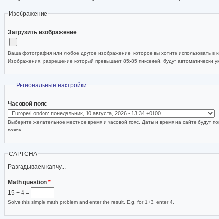
Изображение
Загрузить изображение
Ваша фотография или любое другое изображение, которое вы хотите использовать в ка
Изображения, разрешение который превышает 85x85 пикселей, будут автоматически 
Скрыть
Региональные настройки
Часовой пояс
Выберите желательное местное время и часовой пояс. Даты и время на сайте будут по
пояса.
CAPTCHA
Разгадываем капчу...
Math question
*
15 + 4 =
Solve this simple math problem and enter the result. E.g. for 1+3, enter 4.