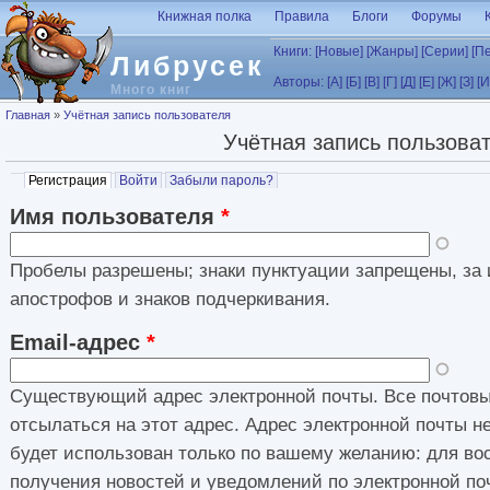
Перейти к основному содержанию
Книжная полка
Правила
Блоги
Форумы
Книги:
[Новые]
[Жанры]
[Серии]
[П
Либрусек
Авторы:
[А]
[Б]
[В]
[Г]
[Д]
[Е]
[Ж]
[З]
[И
Много книг
Вы здесь
Главная
»
Учётная запись пользователя
Учётная запись пользова
Главные вкладки
Регистрация
(активная вкладка)
Войти
Забыли пароль?
Имя пользователя
*
Пробелы разрешены; знаки пунктуации запрещены, за 
апострофов и знаков подчеркивания.
Email-адрес
*
Существующий адрес электронной почты. Все почтовы
отсылаться на этот адрес. Адрес электронной почты н
будет использован только по вашему желанию: для во
получения новостей и уведомлений по электронной по