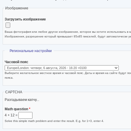
Изображение
Загрузить изображение
Ваша фотография или любое другое изображение, которое вы хотите использовать в ка
Изображения, разрешение который превышает 85x85 пикселей, будут автоматически 
Скрыть
Региональные настройки
Часовой пояс
Выберите желательное местное время и часовой пояс. Даты и время на сайте будут по
пояса.
CAPTCHA
Разгадываем капчу...
Math question
*
4 + 12 =
Solve this simple math problem and enter the result. E.g. for 1+3, enter 4.