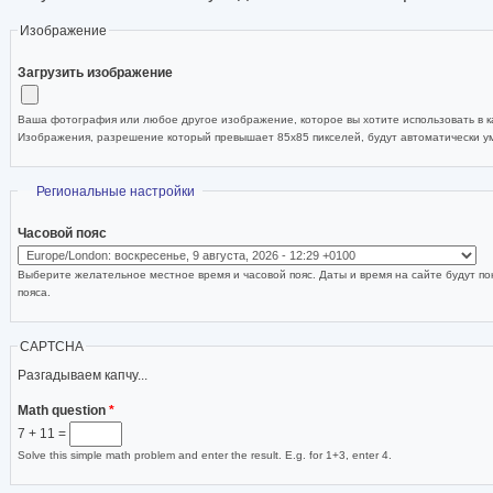
Изображение
Загрузить изображение
Ваша фотография или любое другое изображение, которое вы хотите использовать в ка
Изображения, разрешение который превышает 85x85 пикселей, будут автоматически 
Скрыть
Региональные настройки
Часовой пояс
Выберите желательное местное время и часовой пояс. Даты и время на сайте будут по
пояса.
CAPTCHA
Разгадываем капчу...
Math question
*
7 + 11 =
Solve this simple math problem and enter the result. E.g. for 1+3, enter 4.