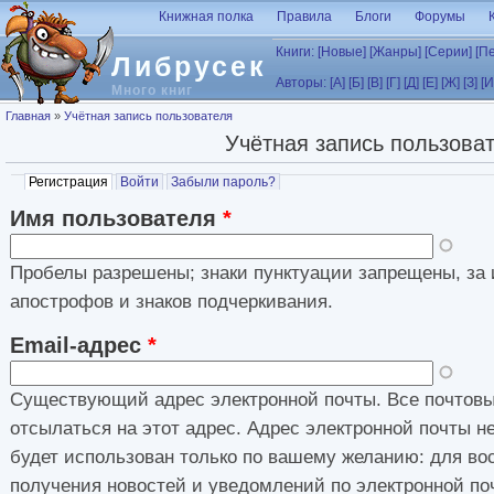
Перейти к основному содержанию
Книжная полка
Правила
Блоги
Форумы
Книги:
[Новые]
[Жанры]
[Серии]
[П
Либрусек
Авторы:
[А]
[Б]
[В]
[Г]
[Д]
[Е]
[Ж]
[З]
[И
Много книг
Вы здесь
Главная
»
Учётная запись пользователя
Учётная запись пользова
Главные вкладки
Регистрация
(активная вкладка)
Войти
Забыли пароль?
Имя пользователя
*
Пробелы разрешены; знаки пунктуации запрещены, за 
апострофов и знаков подчеркивания.
Email-адрес
*
Существующий адрес электронной почты. Все почтовы
отсылаться на этот адрес. Адрес электронной почты н
будет использован только по вашему желанию: для во
получения новостей и уведомлений по электронной по