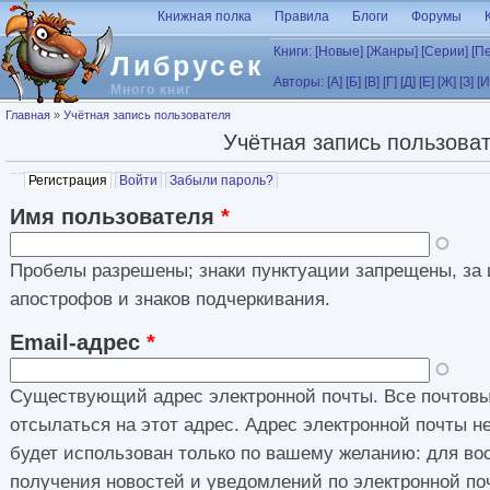
Перейти к основному содержанию
Книжная полка
Правила
Блоги
Форумы
Книги:
[Новые]
[Жанры]
[Серии]
[П
Либрусек
Авторы:
[А]
[Б]
[В]
[Г]
[Д]
[Е]
[Ж]
[З]
[И
Много книг
Вы здесь
Главная
»
Учётная запись пользователя
Учётная запись пользова
Главные вкладки
Регистрация
(активная вкладка)
Войти
Забыли пароль?
Имя пользователя
*
Пробелы разрешены; знаки пунктуации запрещены, за 
апострофов и знаков подчеркивания.
Email-адрес
*
Существующий адрес электронной почты. Все почтовы
отсылаться на этот адрес. Адрес электронной почты н
будет использован только по вашему желанию: для во
получения новостей и уведомлений по электронной по