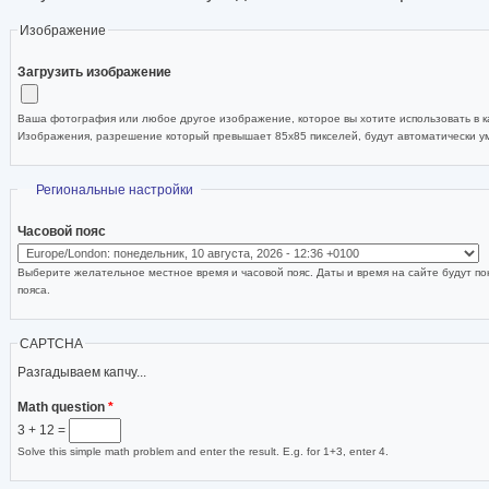
Изображение
Загрузить изображение
Ваша фотография или любое другое изображение, которое вы хотите использовать в ка
Изображения, разрешение который превышает 85x85 пикселей, будут автоматически 
Скрыть
Региональные настройки
Часовой пояс
Выберите желательное местное время и часовой пояс. Даты и время на сайте будут по
пояса.
CAPTCHA
Разгадываем капчу...
Math question
*
3 + 12 =
Solve this simple math problem and enter the result. E.g. for 1+3, enter 4.