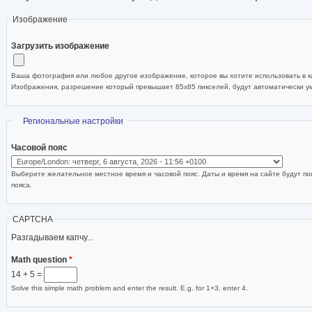
Изображение
Загрузить изображение
Ваша фотография или любое другое изображение, которое вы хотите использовать в ка
Изображения, разрешение который превышает 85x85 пикселей, будут автоматически 
Скрыть
Региональные настройки
Часовой пояс
Выберите желательное местное время и часовой пояс. Даты и время на сайте будут по
пояса.
CAPTCHA
Разгадываем капчу...
Math question
*
14 + 5 =
Solve this simple math problem and enter the result. E.g. for 1+3, enter 4.