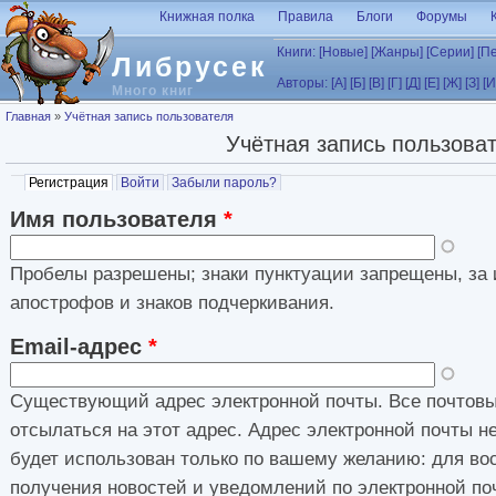
Перейти к основному содержанию
Книжная полка
Правила
Блоги
Форумы
Книги:
[Новые]
[Жанры]
[Серии]
[П
Либрусек
Авторы:
[А]
[Б]
[В]
[Г]
[Д]
[Е]
[Ж]
[З]
[И
Много книг
Вы здесь
Главная
»
Учётная запись пользователя
Учётная запись пользова
Главные вкладки
Регистрация
(активная вкладка)
Войти
Забыли пароль?
Имя пользователя
*
Пробелы разрешены; знаки пунктуации запрещены, за 
апострофов и знаков подчеркивания.
Email-адрес
*
Существующий адрес электронной почты. Все почтовы
отсылаться на этот адрес. Адрес электронной почты н
будет использован только по вашему желанию: для во
получения новостей и уведомлений по электронной по