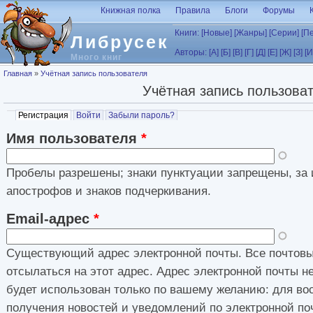
Перейти к основному содержанию
Книжная полка
Правила
Блоги
Форумы
Книги:
[Новые]
[Жанры]
[Серии]
[П
Либрусек
Авторы:
[А]
[Б]
[В]
[Г]
[Д]
[Е]
[Ж]
[З]
[И
Много книг
Вы здесь
Главная
»
Учётная запись пользователя
Учётная запись пользова
Главные вкладки
Регистрация
(активная вкладка)
Войти
Забыли пароль?
Имя пользователя
*
Пробелы разрешены; знаки пунктуации запрещены, за 
апострофов и знаков подчеркивания.
Email-адрес
*
Существующий адрес электронной почты. Все почтовы
отсылаться на этот адрес. Адрес электронной почты н
будет использован только по вашему желанию: для во
получения новостей и уведомлений по электронной по