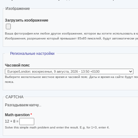
Изображение
Загрузить изображение
Ваша фотография или любое другое изображение, которое вы хотите использовать в ка
Изображения, разрешение который превышает 85x85 пикселей, будут автоматически 
Скрыть
Региональные настройки
Часовой пояс
Выберите желательное местное время и часовой пояс. Даты и время на сайте будут по
пояса.
CAPTCHA
Разгадываем капчу...
Math question
*
12 + 8 =
Solve this simple math problem and enter the result. E.g. for 1+3, enter 4.