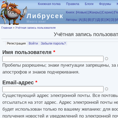
Перейти к основному содержанию
Книжная полка
Правила
Блоги
Форумы
Книги:
[Новые]
[Жанры]
[Серии]
[П
Либрусек
Авторы:
[А]
[Б]
[В]
[Г]
[Д]
[Е]
[Ж]
[З]
[И
Много книг
Вы здесь
Главная
»
Учётная запись пользователя
Учётная запись пользова
Главные вкладки
Регистрация
(активная вкладка)
Войти
Забыли пароль?
Имя пользователя
*
Пробелы разрешены; знаки пунктуации запрещены, за 
апострофов и знаков подчеркивания.
Email-адрес
*
Существующий адрес электронной почты. Все почтовы
отсылаться на этот адрес. Адрес электронной почты н
будет использован только по вашему желанию: для во
получения новостей и уведомлений по электронной по