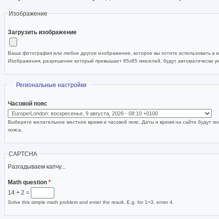
Изображение
Загрузить изображение
Ваша фотография или любое другое изображение, которое вы хотите использовать в ка
Изображения, разрешение который превышает 85x85 пикселей, будут автоматически 
Скрыть
Региональные настройки
Часовой пояс
Выберите желательное местное время и часовой пояс. Даты и время на сайте будут по
пояса.
CAPTCHA
Разгадываем капчу...
Math question
*
14 + 2 =
Solve this simple math problem and enter the result. E.g. for 1+3, enter 4.