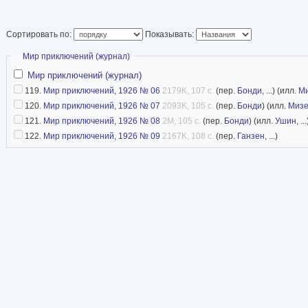
Сортировать по:
Показывать:
Скрыть
Мир приключений (журнал)
Мир приключений (журнал)
119.
Мир приключений, 1926 № 06
2179K, 107 с.
(пер.
Бонди
, ...) (илл.
М
120.
Мир приключений, 1926 № 07
2093K, 105 с.
(пер.
Бонди
) (илл.
Мизе
121.
Мир приключений, 1926 № 08
2M, 105 с.
(пер.
Бонди
) (илл.
Ушин
, ...
122.
Мир приключений, 1926 № 09
2167K, 108 с.
(пер.
Ганзен
, ...)