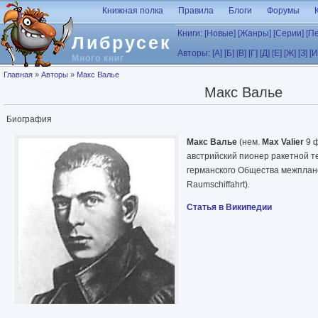
Перейти к основному содержанию
Книжная полка
Правила
Блоги
Форумы
Книги:
[Новые]
[Жанры]
[Серии]
[П
Либрусек
Авторы:
[А]
[Б]
[В]
[Г]
[Д]
[Е]
[Ж]
[З]
[И
Много книг
Вы здесь
Главная
»
Авторы
»
Макс Валье
Макс Валье
Биография
Макс Валье
(нем.
Max Valier
9 ф
австрийский пионер ракетной т
германского Общества межплане
Raumschiffahrt).
Статья в Википедии