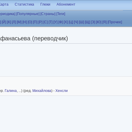
Карта
Статистика
Глюки
Абонемент
ериодика]
[Популярные]
[Страны]
[Теги]
]
[Й]
[К]
[Л]
[М]
[Н]
[О]
[П]
[Р]
[С]
[Т]
[У]
[Ф]
[Х]
[Ц]
[Ч]
[Ш]
[Щ]
[Э]
[Ю]
[Я]
[Прочее]
фанасьева (переводчик)
ер.
Галина
, ...) (ред.
Михайлова
) -
Хенсли