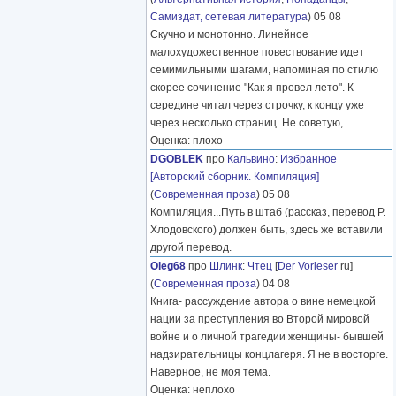
Самиздат, сетевая литература
) 05 08
Скучно и монотонно. Линейное
малохудожественное повествование идет
семимильными шагами, напоминая по стилю
скорее сочинение "Как я провел лето". К
середине читал через строчку, к концу уже
через несколько страниц. Не советую,
………
Оценка: плохо
DGOBLEK
про
Кальвино
:
Избранное
[Авторский сборник. Компиляция]
(
Современная проза
) 05 08
Компиляция...Путь в штаб (рассказ, перевод Р.
Хлодовского) должен быть, здесь же вставили
другой перевод.
Oleg68
про
Шлинк
:
Чтец
[
Der Vorleser
ru]
(
Современная проза
) 04 08
Книга- рассуждение автора о вине немецкой
нации за преступления во Второй мировой
войне и о личной трагедии женщины- бывшей
надзирательницы концлагеря. Я не в восторге.
Наверное, не моя тема.
Оценка: неплохо