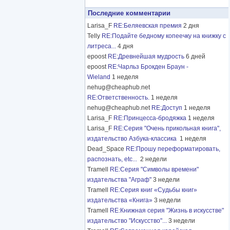
Последние комментарии
Larisa_F
RE:Беляевская премия
2 дня
Telly
RE:Подайте бедному копеечку на книжку с
литреса...
4 дня
epoost
RE:Древнейшая мудрость
6 дней
epoost
RE:Чарльз Брокден Браун -
Wieland
1 неделя
nehug@cheaphub.net
RE:Ответственность.
1 неделя
nehug@cheaphub.net
RE:Доступ
1 неделя
Larisa_F
RE:Принцесса-бродяжка
1 неделя
Larisa_F
RE:Серия "Очень прикольная книга",
издательство Азбука-классика
1 неделя
Dead_Space
RE:Прошу переформатировать,
распознать, etc...
2 недели
Tramell
RE:Серия "Символы времени"
издательства "Аграф"
3 недели
Tramell
RE:Серия книг «Судьбы книг»
издательства «Книга»
3 недели
Tramell
RE:Книжная серия "Жизнь в искусстве"
издательство "Искусство"...
3 недели