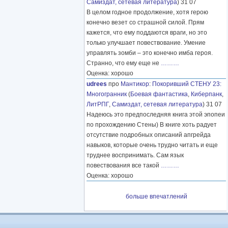
Самиздат, сетевая литература
) 31 07
В целом годное продолжение, хотя герою
конечно везет со страшной силой. Прям
кажется, что ему поддаются враги, но это
только улучшает повествование. Умение
управлять зомби – это конечно имба героя.
Странно, что ему еще не
………
Оценка: хорошо
udrees
про
Мантикор
:
Покоривший СТЕНУ 23:
Многогранник
(
Боевая фантастика
,
Киберпанк
,
ЛитРПГ
,
Самиздат, сетевая литература
) 31 07
Надеюсь это предпоследняя книга этой эпопеи
по прохождению Стены) В книге хоть радует
отсутствие подробных описаний апгрейда
навыков, которые очень трудно читать и еще
труднее воспринимать. Сам язык
повествования все такой
………
Оценка: хорошо
больше впечатлений