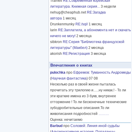
Tramell
RE:Современная корейская
литература. Книжная серия...
3 недели
nehug@cheaphub.net
RE:Загадка
автора
1 месяц
Drunkenmunky
RE:/sql/
1 месяц
larin
RE:Заплатила, а абонемента нет и скачать
ничего не могу!
2 месяца
sibkron
RE:Серия "Библиотека французской
литературы" (Макбел)
2 месяца
akorish
RE:Регистрация
3 месяца
Впечатления о книгах
pulochka
про
Ефремов
:
Туманность Андромеды
(
Научная фантастика
) 07 08
Несколько раз в своей жизни пыталась
прочитать эту трилогию и......ну никак.! - То ли
эти краткие имена из 3 букв, внутренее
отторжение ! То ли бесконечные технические
зубодробительные описания.То ли
живописания подробностей
………
Оценка: нечитаемо
Barbud
про
Соловей
:
Линия иной судьбы
(
Альтернативная история
,
Попаданцы
,