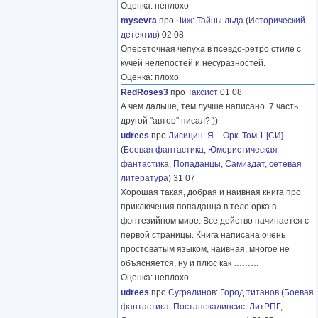
Оценка: неплохо
mysevra
про
Чиж
:
Тайны льда
(
Исторический
детектив
) 02 08
Опереточная чепуха в псевдо-ретро стиле с
кучей нелепостей и несуразностей.
Оценка: плохо
RedRoses3
про
Таксист
01 08
А чем дальше, тем лучше написано. 7 часть
другой "автор" писал? ))
udrees
про
Лисицин
:
Я – Орк. Том 1 [СИ]
(
Боевая фантастика
,
Юмористическая
фантастика
,
Попаданцы
,
Самиздат, сетевая
литература
) 31 07
Хорошая такая, добрая и наивная книга про
приключения попаданца в теле орка в
фэнтезийном мире. Все действо начинается с
первой страницы. Книга написана очень
простоватым языком, наивная, многое не
объясняется, ну и плюс как
………
Оценка: неплохо
udrees
про
Сугралинов
:
Город титанов
(
Боевая
фантастика
,
Постапокалипсис
,
ЛитРПГ
,