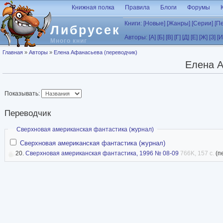
Перейти к основному содержанию
Книжная полка
Правила
Блоги
Форумы
Книги:
[Новые]
[Жанры]
[Серии]
[П
Либрусек
Авторы:
[А]
[Б]
[В]
[Г]
[Д]
[Е]
[Ж]
[З]
[И
Много книг
Вы здесь
Главная
»
Авторы
»
Елена Афанасьева (переводчик)
Елена А
Показывать:
Переводчик
Скрыть
Сверхновая американская фантастика (журнал)
Сверхновая американская фантастика (журнал)
20.
Сверхновая американская фантастика, 1996 № 08-09
766K, 157 с.
(п