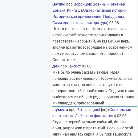
Barbud
про
Воронцов
:
Военный инженер
Ермака. Книга 1
(
Альтернативная история
,
Исторические приключения
,
Попаданцы
,
Самиздат, сетевая литература
) 03 08
Что-то как-то не ахти. Не знаю, как насчет
исторической точности происходящих в
повествовании событий, но казаки XVI века,
вполне грамотно говорящие на современном
нам литературном языке - это перебор)
Оценка: плохо
Дей
про
Таксист
03 08
Мне было очень захватывающе. Идея
понравилась неимоверно. Переживательных
моментов тьма, но они не затянуты и не
перерастают в безнадёжность. Седьмая книга
выбивается из общего ряда в лучшую сторону.
Миллиардер, приговорённый
………
mysevra
про
Рот
:
Insurgent
[en] (
Социальная
фантастика
,
Любовная фантастика
) 02 08
Скучнее первой: меньше событий, больше
обид, рефлексии и претензий. Если бы с этой
книги начиналась серия, я бы уже забросила.