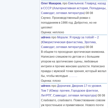
Олег Макаров.
про
Емельянов
:
Главред: назад
в СССР
(
Альтернативная история
,
Попаданцы
,
Самиздат, сетевая литература
) 08 08
Скучно. Производственный роман с
попаданием в 1986 год. Добротно, но не
цепляет
Оценка: неплохо
udrees
про
Морале
:
Я приду за тобой! – 2
(
Юмористическая фантастика
,
Эротика
,
Самиздат, сетевая литература
) 08 08
В общем-то проходная эротическая книжонка.
Написано слишком по детски и с большим
упором на эротические сцены, любовные
интриги и прочие женские шалости. Написано
правда с мужской точки зрения, который желал
бы, чтобы молодые
………
Оценка: плохо
udrees
про
Дорничев
:
Дворник 17-го уровня.
Том 7
(
Юмор: прочее
,
Городское фэнтези
,
ЛитРПГ
,
Самиздат, сетевая литература
) 08 08
Слабовато, слабовато. Повествование совсем
уж простенькое и примитивное. Нового почти