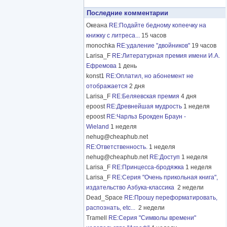
Последние комментарии
Океана
RE:Подайте бедному копеечку на
книжку с литреса...
15 часов
monochka
RE:удаление "двойников"
19 часов
Larisa_F
RE:Литературная премия имени И.А.
Ефремова
1 день
konst1
RE:Оплатил, но абонемент не
отображается
2 дня
Larisa_F
RE:Беляевская премия
4 дня
epoost
RE:Древнейшая мудрость
1 неделя
epoost
RE:Чарльз Брокден Браун -
Wieland
1 неделя
nehug@cheaphub.net
RE:Ответственность.
1 неделя
nehug@cheaphub.net
RE:Доступ
1 неделя
Larisa_F
RE:Принцесса-бродяжка
1 неделя
Larisa_F
RE:Серия "Очень прикольная книга",
издательство Азбука-классика
2 недели
Dead_Space
RE:Прошу переформатировать,
распознать, etc...
2 недели
Tramell
RE:Серия "Символы времени"