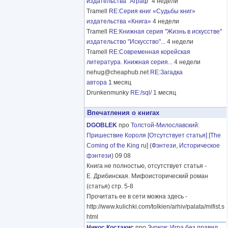
издательства "Аграф"
4 недели
Tramell
RE:Серия книг «Судьбы книг»
издательства «Книга»
4 недели
Tramell
RE:Книжная серия "Жизнь в искусстве"
издательство "Искусство"...
4 недели
Tramell
RE:Современная корейская
литература. Книжная серия...
4 недели
nehug@cheaphub.net
RE:Загадка
автора
1 месяц
Drunkenmunky
RE:/sql/
1 месяц
Впечатления о книгах
DGOBLEK
про
Толстой-Милославский
:
Пришествие Короля [Отсутствует статья]
[
The
Coming of the King
ru] (
Фэнтези
,
Историческое
фэнтези
) 09 08
Книга не полностью, отсутствует статья -
Е. Дрибинская. Мифоисторический роман
(статья) стр. 5-8
Прочитать ее в сети можна здесь -
http://www.kulichki.com/tolkien/arhiv/palata/mifist.s
html
Никос Костакис
про
Зурков
:
Игра без правил