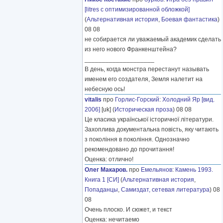
[litres с оптимизированной обложкой]
(
Альтернативная история
,
Боевая фантастика
)
08 08
не собирается ли уважаемый академик сделать
из него нового Франкенштейна?
____________________
В день, когда монстра перестанут называть
именем его создателя, Земля налетит на
небесную ось!
vitalis
про
Горлис-Горский
:
Холодний Яр [вид.
2006]
[uk] (
Историческая проза
) 08 08
Це класика української історичної літератури.
Захоплива документальна повість, яку читають
з покоління в покоління. Однозначно
рекомендовано до прочитання!
Оценка: отлично!
Олег Макаров.
про
Емельянов
:
Камень 1993.
Книга 1 [СИ]
(
Альтернативная история
,
Попаданцы
,
Самиздат, сетевая литература
) 08
08
Очень плоско. И сюжет, и текст
Оценка: нечитаемо