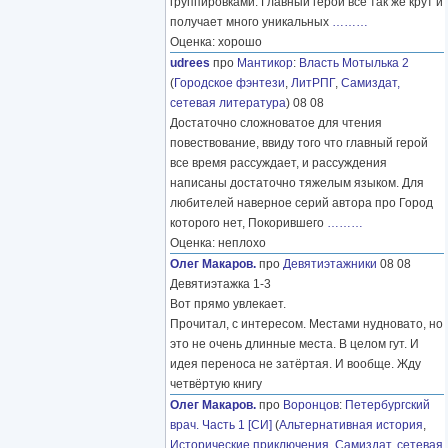
группировками. Главный герой все так же крут и
получает много уникальных
………
Оценка: хорошо
udrees
про
Мантикор
:
Власть Мотылька 2
(
Городское фэнтези
,
ЛитРПГ
,
Самиздат,
сетевая литература
) 08 08
Достаточно сложноватое для чтения
повествование, ввиду того что главный герой
все время рассуждает, и рассуждения
написаны достаточно тяжелым языком. Для
любителей наверное серий автора про Город
которого нет, Покорившего
………
Оценка: неплохо
Олег Макаров.
про
Девятиэтажники
08 08
Девятиэтажка 1-3
Вот прямо увлекает.
Прочитал, с интересом. Местами нудновато, но
это не очень длинные места. В целом гут. И
идея переноса не затёртая. И вообще. Жду
четвёртую книгу
Олег Макаров.
про
Воронцов
:
Петербургский
врач. Часть 1 [СИ]
(
Альтернативная история
,
Исторические приключения
,
Самиздат, сетевая