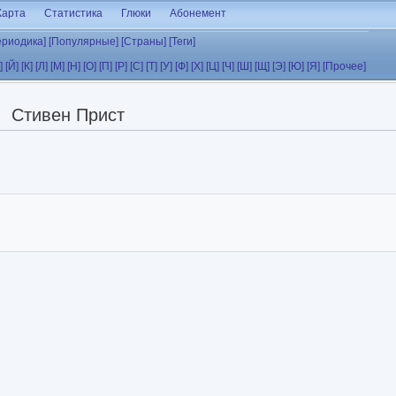
Карта
Статистика
Глюки
Абонемент
ериодика]
[Популярные]
[Страны]
[Теги]
]
[Й]
[К]
[Л]
[М]
[Н]
[О]
[П]
[Р]
[С]
[Т]
[У]
[Ф]
[Х]
[Ц]
[Ч]
[Ш]
[Щ]
[Э]
[Ю]
[Я]
[Прочее]
Стивен Прист