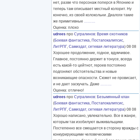
нет, разве что персонаж поперся в Японию и
теперь там описывает местный колорит. Ну
конечно, из своей колокольни. Диалоги такие
же примитивные
………
Оценка: плохо
udrees
про
Сугралинов
:
Время охотников
(
Боевая фантастика
,
Постапокалипсис
,
ЛитРПГ
,
Самиздат, сетевая литература
) 08 08
Хорошее продолжение, годное, вдумчивое.
Главное, постоянно держит в тонусе, всегда
есть какой-то цейтнот, героев постоянно
подгоняют обстоятельства и новые
возникающие опасности. Сюжет не провисает,
и не дает заскучать. Даже
………
Оценка: отлично!
udrees
про
Сугралинов
:
Безымянный клан
(
Боевая фантастика
,
Постапокалипсис
,
ЛитРПГ
,
Самиздат, сетевая литература
) 08 08
Хорошо написано, увлекательно. Все в жанре,
которым так изобилуют выживальщики.
Постепенно все смещается в сторону вражды с
конкурирующими человеческими