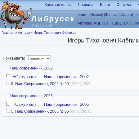
Перейти к основному содержанию
Книжная полка
Правила
Блоги
Форумы
Книги:
[Новые]
[Жанры]
[Серии]
[П
Либрусек
Авторы:
[А]
[Б]
[В]
[Г]
[Д]
[Е]
[Ж]
[З]
[И
Много книг
Вы здесь
Главная
»
Авторы
»
Игорь Тихонович Клёпиков
Игорь Тихонович Клёпик
Показывать:
Скрыть
Наш современник, 2002
НС (журнал)
|
Наш современник, 2002
9.
Наш Современник, 2002 № 09
1229K, 298 с.
Скрыть
Наш современник, 2006
НС (журнал)
|
Наш современник, 2006
5.
Наш Современник, 2006 № 05
650K, 285 с.