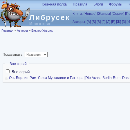
Перейти к основному содержанию
Книжная полка
Правила
Блоги
Форумы
Книги:
[Новые]
[Жанры]
[Серии]
[П
Либрусек
Авторы:
[А]
[Б]
[В]
[Г]
[Д]
[Е]
[Ж]
[З]
[И
Много книг
Вы здесь
Главная
»
Авторы
»
Виктор Ульрих
Показывать:
Скрыть
Вне серий
Вне серий
Ось Берлин-Рим. Союз Муссолини и Гитлера [Die Achse Berlin-Rom. Das Bün