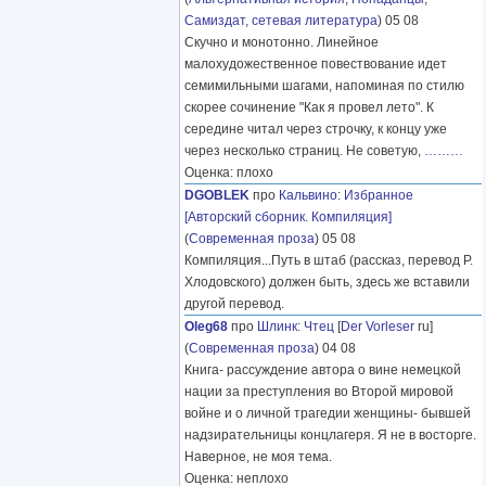
Самиздат, сетевая литература
) 05 08
Скучно и монотонно. Линейное
малохудожественное повествование идет
семимильными шагами, напоминая по стилю
скорее сочинение "Как я провел лето". К
середине читал через строчку, к концу уже
через несколько страниц. Не советую,
………
Оценка: плохо
DGOBLEK
про
Кальвино
:
Избранное
[Авторский сборник. Компиляция]
(
Современная проза
) 05 08
Компиляция...Путь в штаб (рассказ, перевод Р.
Хлодовского) должен быть, здесь же вставили
другой перевод.
Oleg68
про
Шлинк
:
Чтец
[
Der Vorleser
ru]
(
Современная проза
) 04 08
Книга- рассуждение автора о вине немецкой
нации за преступления во Второй мировой
войне и о личной трагедии женщины- бывшей
надзирательницы концлагеря. Я не в восторге.
Наверное, не моя тема.
Оценка: неплохо