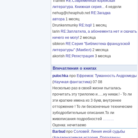
Tramell
RE:Современная корейская
литература. Книжная серия...
4 недели
nehug@cheaphub.net
RE:Загадка
автора
1 месяц
Drunkenmunky
RE:/sql/
1 месяц
larin
RE:Заплатила, а абонемента нет и скачать
ничего не могу!
2 месяца
sibkron
RE:Серия "Библиотека французской
литературы" (Макбел)
2 месяца
akorish
RE:Регистрация
3 месяца
Впечатления о книгах
pulochka
про
Ефремов
:
Туманность Андромеды
(
Научная фантастика
) 07 08
Несколько раз в своей жизни пыталась
прочитать эту трилогию и......ну никак.! - То ли
эти краткие имена из 3 букв, внутренее
отторжение ! То ли бесконечные технические
зубодробительные описания.То ли
живописания подробностей
………
Оценка: нечитаемо
Barbud
про
Соловей
:
Линия иной судьбы
(
Альтернативная история
,
Попаданцы
,