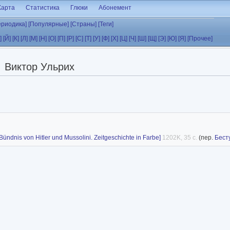
Карта
Статистика
Глюки
Абонемент
ериодика]
[Популярные]
[Страны]
[Теги]
]
[Й]
[К]
[Л]
[М]
[Н]
[О]
[П]
[Р]
[С]
[Т]
[У]
[Ф]
[Х]
[Ц]
[Ч]
[Ш]
[Щ]
[Э]
[Ю]
[Я]
[Прочее]
Виктор Ульрих
dnis von Hitler und Mussolini. Zeitgeschichte in Farbe]
1202K, 35 с.
(пер.
Бест