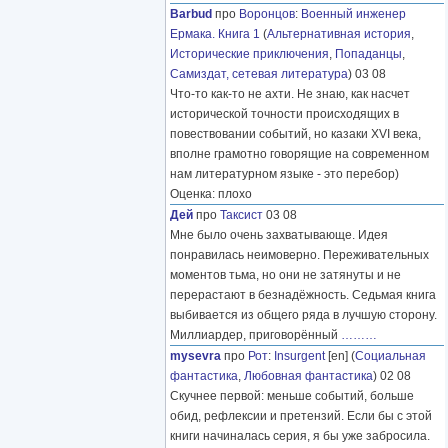
Barbud
про
Воронцов
:
Военный инженер
Ермака. Книга 1
(
Альтернативная история
,
Исторические приключения
,
Попаданцы
,
Самиздат, сетевая литература
) 03 08
Что-то как-то не ахти. Не знаю, как насчет
исторической точности происходящих в
повествовании событий, но казаки XVI века,
вполне грамотно говорящие на современном
нам литературном языке - это перебор)
Оценка: плохо
Дей
про
Таксист
03 08
Мне было очень захватывающе. Идея
понравилась неимоверно. Переживательных
моментов тьма, но они не затянуты и не
перерастают в безнадёжность. Седьмая книга
выбивается из общего ряда в лучшую сторону.
Миллиардер, приговорённый
………
mysevra
про
Рот
:
Insurgent
[en] (
Социальная
фантастика
,
Любовная фантастика
) 02 08
Скучнее первой: меньше событий, больше
обид, рефлексии и претензий. Если бы с этой
книги начиналась серия, я бы уже забросила.