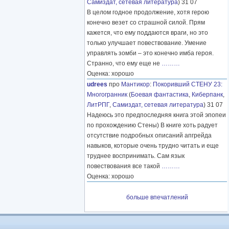
Самиздат, сетевая литература
) 31 07
В целом годное продолжение, хотя герою
конечно везет со страшной силой. Прям
кажется, что ему поддаются враги, но это
только улучшает повествование. Умение
управлять зомби – это конечно имба героя.
Странно, что ему еще не
………
Оценка: хорошо
udrees
про
Мантикор
:
Покоривший СТЕНУ 23:
Многогранник
(
Боевая фантастика
,
Киберпанк
,
ЛитРПГ
,
Самиздат, сетевая литература
) 31 07
Надеюсь это предпоследняя книга этой эпопеи
по прохождению Стены) В книге хоть радует
отсутствие подробных описаний апгрейда
навыков, которые очень трудно читать и еще
труднее воспринимать. Сам язык
повествования все такой
………
Оценка: хорошо
больше впечатлений