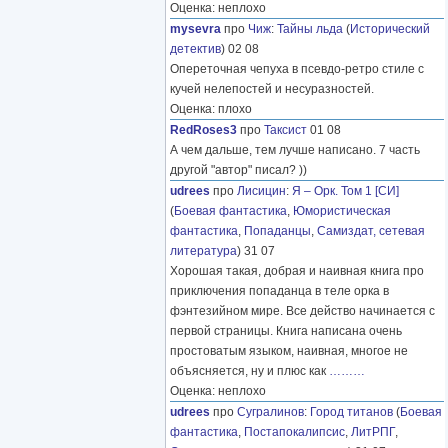
Оценка: неплохо
mysevra
про
Чиж
:
Тайны льда
(
Исторический
детектив
) 02 08
Опереточная чепуха в псевдо-ретро стиле с
кучей нелепостей и несуразностей.
Оценка: плохо
RedRoses3
про
Таксист
01 08
А чем дальше, тем лучше написано. 7 часть
другой "автор" писал? ))
udrees
про
Лисицин
:
Я – Орк. Том 1 [СИ]
(
Боевая фантастика
,
Юмористическая
фантастика
,
Попаданцы
,
Самиздат, сетевая
литература
) 31 07
Хорошая такая, добрая и наивная книга про
приключения попаданца в теле орка в
фэнтезийном мире. Все действо начинается с
первой страницы. Книга написана очень
простоватым языком, наивная, многое не
объясняется, ну и плюс как
………
Оценка: неплохо
udrees
про
Сугралинов
:
Город титанов
(
Боевая
фантастика
,
Постапокалипсис
,
ЛитРПГ
,