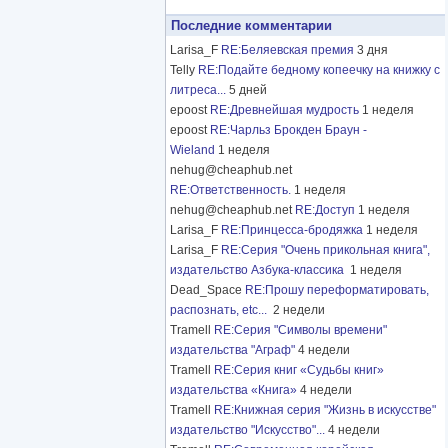
Последние комментарии
Larisa_F
RE:Беляевская премия
3 дня
Telly
RE:Подайте бедному копеечку на книжку с
литреса...
5 дней
epoost
RE:Древнейшая мудрость
1 неделя
epoost
RE:Чарльз Брокден Браун -
Wieland
1 неделя
nehug@cheaphub.net
RE:Ответственность.
1 неделя
nehug@cheaphub.net
RE:Доступ
1 неделя
Larisa_F
RE:Принцесса-бродяжка
1 неделя
Larisa_F
RE:Серия "Очень прикольная книга",
издательство Азбука-классика
1 неделя
Dead_Space
RE:Прошу переформатировать,
распознать, etc...
2 недели
Tramell
RE:Серия "Символы времени"
издательства "Аграф"
4 недели
Tramell
RE:Серия книг «Судьбы книг»
издательства «Книга»
4 недели
Tramell
RE:Книжная серия "Жизнь в искусстве"
издательство "Искусство"...
4 недели