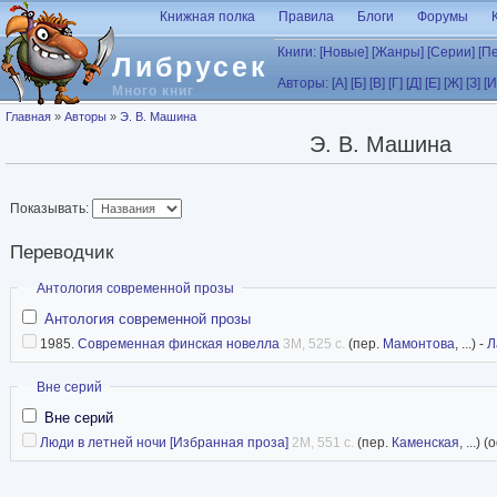
Перейти к основному содержанию
Книжная полка
Правила
Блоги
Форумы
Книги:
[Новые]
[Жанры]
[Серии]
[П
Либрусек
Авторы:
[А]
[Б]
[В]
[Г]
[Д]
[Е]
[Ж]
[З]
[И
Много книг
Вы здесь
Главная
»
Авторы
»
Э. В. Машина
Э. В. Машина
Показывать:
Переводчик
Скрыть
Антология современной прозы
Антология современной прозы
1985.
Современная финская новелла
3M, 525 с.
(пер.
Мамонтова
, ...) -
Л
Скрыть
Вне серий
Вне серий
Люди в летней ночи [Избранная проза]
2M, 551 с.
(пер.
Каменская
, ...)