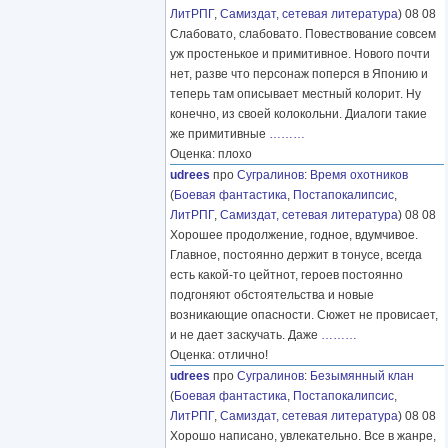
ЛитРПГ
,
Самиздат, сетевая литература
) 08 08
Слабовато, слабовато. Повествование совсем
уж простенькое и примитивное. Нового почти
нет, разве что персонаж поперся в Японию и
теперь там описывает местный колорит. Ну
конечно, из своей колокольни. Диалоги такие
же примитивные
………
Оценка: плохо
udrees
про
Сугралинов
:
Время охотников
(
Боевая фантастика
,
Постапокалипсис
,
ЛитРПГ
,
Самиздат, сетевая литература
) 08 08
Хорошее продолжение, годное, вдумчивое.
Главное, постоянно держит в тонусе, всегда
есть какой-то цейтнот, героев постоянно
подгоняют обстоятельства и новые
возникающие опасности. Сюжет не провисает,
и не дает заскучать. Даже
………
Оценка: отлично!
udrees
про
Сугралинов
:
Безымянный клан
(
Боевая фантастика
,
Постапокалипсис
,
ЛитРПГ
,
Самиздат, сетевая литература
) 08 08
Хорошо написано, увлекательно. Все в жанре,