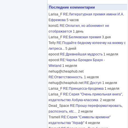
Последние комментарии
Larisa_F
RE:Литературная премия имени И.А.
Ефремова
5 часов
konst1
RE:Оплатил, но абонемент не
отображается
1 день
Larisa_F
RE:Беляевская премия
3 дня
Telly
RE:Подайте бедному копеечку на книжку с
литреса...
5 дней
epoost
RE:Древнейшая мудрость
1 неделя
epoost
RE:Чарльз Брокден Браун -
Wieland
1 неделя
nehug@cheaphub.net
RE:Ответственность.
1 неделя
nehug@cheaphub.net
RE:Доступ
1 неделя
Larisa_F
RE:Принцесса-бродяжка
1 неделя
Larisa_F
RE:Серия "Очень прикольная книга",
издательство Азбука-классика
2 недели
Dead_Space
RE:Прошу переформатировать,
распознать, etc...
2 недели
Tramell
RE:Серия "Символы времени"
издательства "Аграф"
4 недели