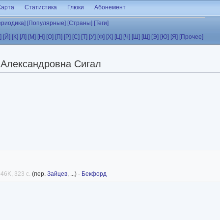
Карта
Статистика
Глюки
Абонемент
ериодика]
[Популярные]
[Страны]
[Теги]
]
[Й]
[К]
[Л]
[М]
[Н]
[О]
[П]
[Р]
[С]
[Т]
[У]
[Ф]
[Х]
[Ц]
[Ч]
[Ш]
[Щ]
[Э]
[Ю]
[Я]
[Прочее]
 Александровна Сигал
46K, 323 с.
(пер.
Зайцев
, ...) -
Бекфорд