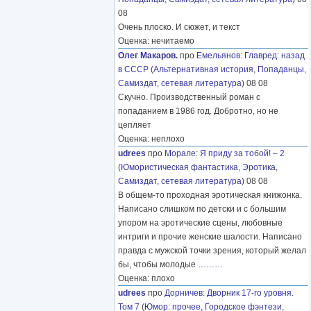
08
Очень плоско. И сюжет, и текст
Оценка: нечитаемо
Олег Макаров.
про
Емельянов
:
Главред: назад
в СССР
(
Альтернативная история
,
Попаданцы
,
Самиздат, сетевая литература
) 08 08
Скучно. Производственный роман с
попаданием в 1986 год. Добротно, но не
цепляет
Оценка: неплохо
udrees
про
Морале
:
Я приду за тобой! – 2
(
Юмористическая фантастика
,
Эротика
,
Самиздат, сетевая литература
) 08 08
В общем-то проходная эротическая книжонка.
Написано слишком по детски и с большим
упором на эротические сцены, любовные
интриги и прочие женские шалости. Написано
правда с мужской точки зрения, который желал
бы, чтобы молодые
………
Оценка: плохо
udrees
про
Дорничев
:
Дворник 17-го уровня.
Том 7
(
Юмор: прочее
,
Городское фэнтези
,