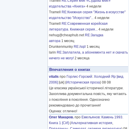
Tramell
RE:Серия книг «Судьбы книг»
издательства «Книга»
4 недели
Tramell
RE:Книжная серия "Жизнь в искусстве"
издательство "Искусство"...
4 недели
Tramell
RE:Современная корейская
литература. Книжная серия...
4 недели
nehug@cheaphub.net
RE:Загадка
автора
1 месяц
Drunkenmunky
RE:/sql/
1 месяц
larin
RE:Заплатила, а абонемента нет и скачать
ничего не могу!
2 месяца
Впечатления о книгах
vitalis
про
Горлис-Горский
:
Холодний Яр [вид.
2006]
[uk] (
Историческая проза
) 08 08
Це класика української історичної літератури.
Захоплива документальна повість, яку читають
з покоління в покоління. Однозначно
рекомендовано до прочитання!
Оценка: отлично!
Олег Макаров.
про
Емельянов
:
Камень 1993.
Книга 1 [СИ]
(
Альтернативная история
,
Попаданцы
,
Самиздат, сетевая литература
) 08