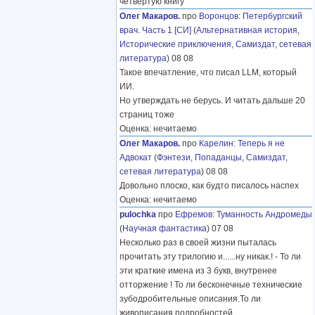
четвёртую книгу
Олег Макаров.
про
Воронцов
:
Петербургский
врач. Часть 1 [СИ]
(
Альтернативная история
,
Исторические приключения
,
Самиздат, сетевая
литература
) 08 08
Такое впечатление, что писал LLM, который
ИИ.
Но утверждать не берусь. И читать дальше 20
страниц тоже
Оценка: нечитаемо
Олег Макаров.
про
Карелин
:
Теперь я не
Адвокат
(
Фэнтези
,
Попаданцы
,
Самиздат,
сетевая литература
) 08 08
Довольно плоско, как будто писалось наспех
Оценка: нечитаемо
pulochka
про
Ефремов
:
Туманность Андромеды
(
Научная фантастика
) 07 08
Несколько раз в своей жизни пыталась
прочитать эту трилогию и......ну никак.! - То ли
эти краткие имена из 3 букв, внутренее
отторжение ! То ли бесконечные технические
зубодробительные описания.То ли
живописания подробностей
………