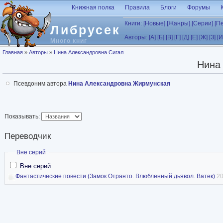
Перейти к основному содержанию
Книжная полка
Правила
Блоги
Форумы
Книги:
[Новые]
[Жанры]
[Серии]
[П
Либрусек
Авторы:
[А]
[Б]
[В]
[Г]
[Д]
[Е]
[Ж]
[З]
[И
Много книг
Вы здесь
Главная
»
Авторы
»
Нина Александровна Сигал
Нина
Псевдоним автора
Нина Александровна Жирмунская
Показывать:
Переводчик
Скрыть
Вне серий
Вне серий
Фантастические повести (Замок Отранто. Влюбленный дьявол. Ватек)
20