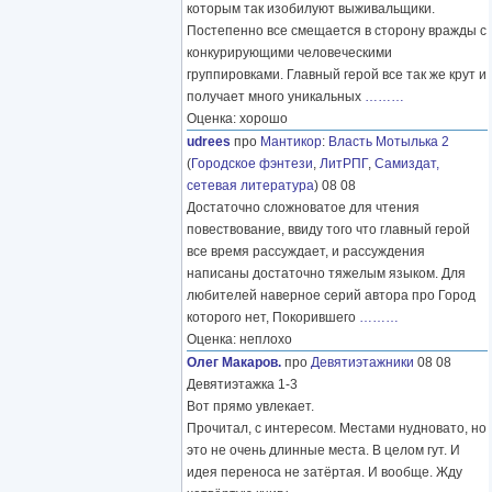
которым так изобилуют выживальщики.
Постепенно все смещается в сторону вражды с
конкурирующими человеческими
группировками. Главный герой все так же крут и
получает много уникальных
………
Оценка: хорошо
udrees
про
Мантикор
:
Власть Мотылька 2
(
Городское фэнтези
,
ЛитРПГ
,
Самиздат,
сетевая литература
) 08 08
Достаточно сложноватое для чтения
повествование, ввиду того что главный герой
все время рассуждает, и рассуждения
написаны достаточно тяжелым языком. Для
любителей наверное серий автора про Город
которого нет, Покорившего
………
Оценка: неплохо
Олег Макаров.
про
Девятиэтажники
08 08
Девятиэтажка 1-3
Вот прямо увлекает.
Прочитал, с интересом. Местами нудновато, но
это не очень длинные места. В целом гут. И
идея переноса не затёртая. И вообще. Жду