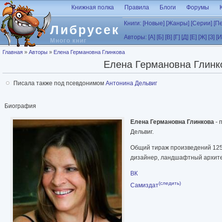
Перейти к основному содержанию
Книжная полка
Правила
Блоги
Форумы
Книги:
[Новые]
[Жанры]
[Серии]
[П
Либрусек
Авторы:
[А]
[Б]
[В]
[Г]
[Д]
[Е]
[Ж]
[З]
[И
Много книг
Вы здесь
Главная
»
Авторы
»
Елена Германовна Глинкова
Елена Германовна Глинк
Писала также под псевдонимом
Антонина Дельвиг
Биография
Елена Германовна Глинкова
- 
Дельвиг.
Общий тираж произведений 125 
дизайнер, ландшафтный архите
ВК
(следить)
Самиздат