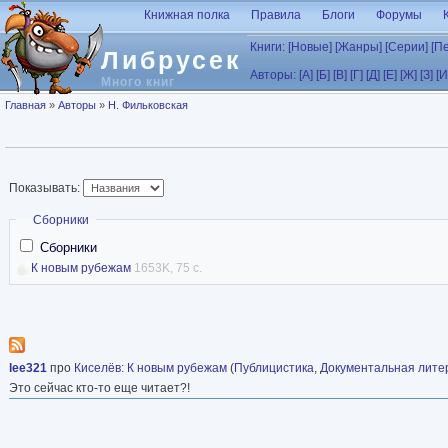
Перейти к основному содержанию
Книжная полка
Правила
Блоги
Форумы
Книги:
[Новые]
[Жанры]
[Серии]
[П
Либрусек
Авторы:
[А]
[Б]
[В]
[Г]
[Д]
[Е]
[Ж]
[З]
[И
Много книг
Вы здесь
Главная
»
Авторы
»
Н. Фильковская
Показывать:
Скрыть
Сборники
Сборники
К новым рубежам
1653K, 75 с.
lee321
про
Киселёв
:
К новым рубежам
(
Публицистика
,
Документальная лите
Это сейчас кто-то еще читает?!