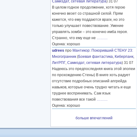
Самиздат, сетевая литература
) 31 07
В целом годное продолжение, хотя герою
конечно везет со страшной силой. Прям
кажется, что ему поддаются враги, но это
только улучшает повествование. Умение
управлять зомби – это конечно имба героя.
Странно, что ему еще не
………
Оценка: хорошо
udrees
про
Мантикор
:
Покоривший СТЕНУ 23:
Многогранник
(
Боевая фантастика
,
Киберпанк
,
ЛитРПГ
,
Самиздат, сетевая литература
) 31 07
Надеюсь это предпоследняя книга этой эпопеи
по прохождению Стены) В книге хоть радует
отсутствие подробных описаний апгрейда
навыков, которые очень трудно читать и еще
труднее воспринимать. Сам язык
повествования все такой
………
Оценка: хорошо
больше впечатлений