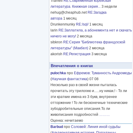
Tramell
RE:Современная корейская
литература. Книжная серия...
3 недели
nehug@cheaphub.net
RE:Загадка
автора
1 месяц
Drunkenmunky
RE:/sql/
1 месяц
larin
RE:Заплатила, а абонемента нет и скачать
ничего не могу!
2 месяца
sibkron
RE:Серия "Библиотека французской
литературы" (Макбел)
2 месяца
akorish
RE:Регистрация
3 месяца
Впечатления о книгах
pulochka
про
Ефремов
:
Туманность Андромеды
(
Научная фантастика
) 07 08
Несколько раз в своей жизни пыталась
прочитать эту трилогию и......ну никак.! - То ли
эти краткие имена из 3 букв, внутренее
отторжение ! То ли бесконечные технические
зубодробительные описания.То ли
живописания подробностей
………
Оценка: нечитаемо
Barbud
про
Соловей
:
Линия иной судьбы
(
Альтернативная история
,
Попаданцы
,