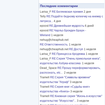
Последние комментарии
Larisa_F
RE:Беляевская премия
2 дня
Telly
RE:Подайте бедному копеечку на книжку с
литреса...
4 дня
epoost
RE:Древнейшая мудрость
6 дней
epoost
RE:Чарльз Брокден Браун -
Wieland
1 неделя
nehug@cheaphub.net
RE:Ответственность.
1 неделя
nehug@cheaphub.net
RE:Доступ
1 неделя
Larisa_F
RE:Принцесса-бродяжка
1 неделя
Larisa_F
RE:Серия "Очень прикольная книга",
издательство Азбука-классика
1 неделя
Dead_Space
RE:Прошу переформатировать,
распознать, etc...
2 недели
Tramell
RE:Серия "Символы времени"
издательства "Аграф"
3 недели
Tramell
RE:Серия книг «Судьбы книг»
издательства «Книга»
3 недели
Tramell
RE:Книжная серия "Жизнь в искусстве"
издательство "Искусство"...
3 недели