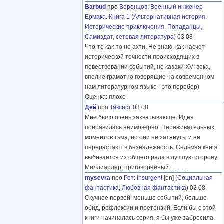
Barbud
про
Воронцов
:
Военный инженер
Ермака. Книга 1
(
Альтернативная история
,
Исторические приключения
,
Попаданцы
,
Самиздат, сетевая литература
) 03 08
Что-то как-то не ахти. Не знаю, как насчет
исторической точности происходящих в
повествовании событий, но казаки XVI века,
вполне грамотно говорящие на современном
нам литературном языке - это перебор)
Оценка: плохо
Дей
про
Таксист
03 08
Мне было очень захватывающе. Идея
понравилась неимоверно. Переживательных
моментов тьма, но они не затянуты и не
перерастают в безнадёжность. Седьмая книга
выбивается из общего ряда в лучшую сторону.
Миллиардер, приговорённый
………
mysevra
про
Рот
:
Insurgent
[en] (
Социальная
фантастика
,
Любовная фантастика
) 02 08
Скучнее первой: меньше событий, больше
обид, рефлексии и претензий. Если бы с этой
книги начиналась серия, я бы уже забросила.