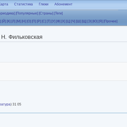
Карта
Статистика
Глюки
Абонемент
ериодика]
[Популярные]
[Страны]
[Теги]
]
[Й]
[К]
[Л]
[М]
[Н]
[О]
[П]
[Р]
[С]
[Т]
[У]
[Ф]
[Х]
[Ц]
[Ч]
[Ш]
[Щ]
[Э]
[Ю]
[Я]
[Прочее]
Н. Фильковская
ратура
) 31 05