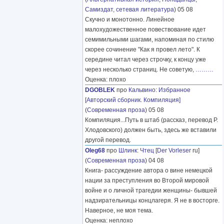
Самиздат, сетевая литература
) 05 08
Скучно и монотонно. Линейное
малохудожественное повествование идет
семимильными шагами, напоминая по стилю
скорее сочинение "Как я провел лето". К
середине читал через строчку, к концу уже
через несколько страниц. Не советую,
………
Оценка: плохо
DGOBLEK
про
Кальвино
:
Избранное
[Авторский сборник. Компиляция]
(
Современная проза
) 05 08
Компиляция...Путь в штаб (рассказ, перевод Р.
Хлодовского) должен быть, здесь же вставили
другой перевод.
Oleg68
про
Шлинк
:
Чтец
[
Der Vorleser
ru]
(
Современная проза
) 04 08
Книга- рассуждение автора о вине немецкой
нации за преступления во Второй мировой
войне и о личной трагедии женщины- бывшей
надзирательницы концлагеря. Я не в восторге.
Наверное, не моя тема.
Оценка: неплохо