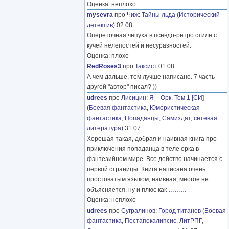
Оценка: неплохо
mysevra
про
Чиж
:
Тайны льда
(
Исторический
детектив
) 02 08
Опереточная чепуха в псевдо-ретро стиле с
кучей нелепостей и несуразностей.
Оценка: плохо
RedRoses3
про
Таксист
01 08
А чем дальше, тем лучше написано. 7 часть
другой "автор" писал? ))
udrees
про
Лисицин
:
Я – Орк. Том 1 [СИ]
(
Боевая фантастика
,
Юмористическая
фантастика
,
Попаданцы
,
Самиздат, сетевая
литература
) 31 07
Хорошая такая, добрая и наивная книга про
приключения попаданца в теле орка в
фэнтезийном мире. Все действо начинается с
первой страницы. Книга написана очень
простоватым языком, наивная, многое не
объясняется, ну и плюс как
………
Оценка: неплохо
udrees
про
Сугралинов
:
Город титанов
(
Боевая
фантастика
,
Постапокалипсис
,
ЛитРПГ
,