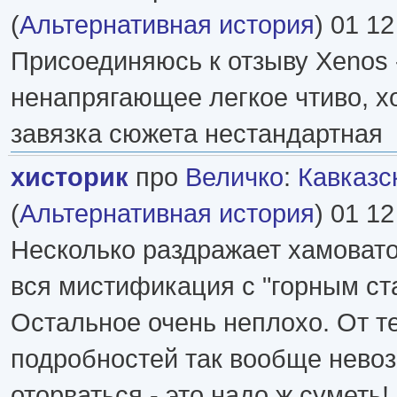
(
Альтернативная история
) 01 12
Присоединяюсь к отзыву Xenos 
ненапрягающее легкое чтиво, х
завязка сюжета нестандартная
хисторик
про
Величко
:
Кавказс
(
Альтернативная история
) 01 12
Несколько раздражает хамовато
вся мистификация с "горным ст
Остальное очень неплохо. От т
подробностей так вообще нево
оторваться - это надо ж суметь!