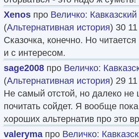
Xenos
про
Величко
:
Кавказский
(
Альтернативная история
) 30 11
Сказочка, конечно. Но читается
и с интересом.
sage2008
про
Величко
:
Кавказс
(
Альтернативная история
) 29 11
Не самый отстой, но далеко не 
почитать сойдет. Я вообще пока
хороших альтернатив про это в
valeryma
про
Величко
:
Кавказск