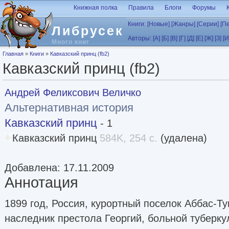
Перейти к основному содержанию
Книжная полка
Правила
Блоги
Форумы
Книги:
[Новые]
[Жанры]
[Серии]
[П
Либрусек
Авторы:
[А]
[Б]
[В]
[Г]
[Д]
[Е]
[Ж]
[З]
[И
Много книг
Вы здесь
Главная
»
Книги
»
Кавказский принц (fb2)
Кавказский принц (fb2)
Андрей Феликсович Величко
Альтернативная история
Кавказский принц
- 1
Кавказский принц
584K, 254 с.
(удалена)
Добавлена: 17.11.2009
Аннотация
1899 год, Россия, курортный поселок Аббас-Ту
наследник престола Георгий, больной туберку