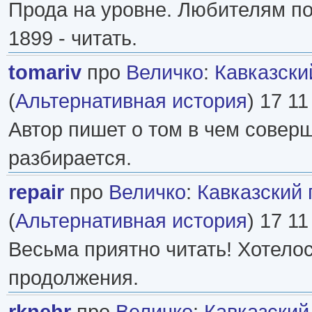
Прода на уровне. Любителям п
1899 - читать.
tomariv
про
Величко
:
Кавказски
(
Альтернативная история
) 17 11
Автор пишет о том в чем совер
разбирается.
repair
про
Величко
:
Кавказский 
(
Альтернативная история
) 17 11
Весьма приятно читать! Хотело
продолжения.
rknehr
про
Величко
:
Кавказский