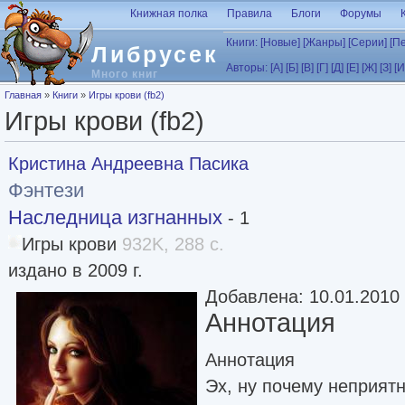
Перейти к основному содержанию
Книжная полка
Правила
Блоги
Форумы
Книги:
[Новые]
[Жанры]
[Серии]
[П
Либрусек
Авторы:
[А]
[Б]
[В]
[Г]
[Д]
[Е]
[Ж]
[З]
[И
Много книг
Вы здесь
Главная
»
Книги
»
Игры крови (fb2)
Игры крови (fb2)
Кристина Андреевна Пасика
Фэнтези
Наследница изгнанных
- 1
Игры крови
932K, 288 с.
издано в 2009 г.
Добавлена: 10.01.2010
Аннотация
Аннотация
Эх, ну почему неприят