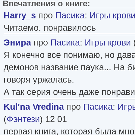
Впечатления о книге:
Harry_s
про
Пасика
:
Игры кров
Читаемо. понравилось
Энира
про
Пасика
:
Игры крови
Я конечно все понимаю, но дава
демонов название паука... На б
говоря уржалась.
А так серия очень даже понрави
Kul'na Vredina
про
Пасика
:
Игр
(
Фэнтези
) 12 01
первая книга, которая была мн