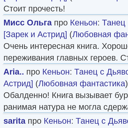
Стоит прочесть!
Мисс Ольга
про
Кеньон
:
Танец
[Зарек и Астрид]
(
Любовная фан
Очень интересная книга. Хоро
переживания главных героев. С
Aria..
про
Кеньон
:
Танец с Дьяв
Астрид]
(
Любовная фантастика
Обалденно! Книга вызывает бу
ранимая натура не могла сдержа
sarita
про
Кеньон
:
Танец с Дьяв