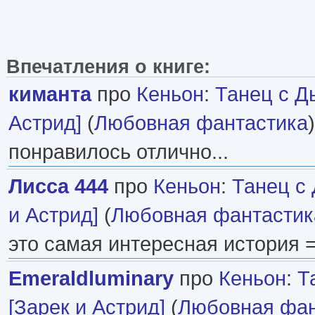
Впечатления о книге:
киманта
про
Кеньон
:
Танец с Д
Астрид]
(
Любовная фантастика
понравилось отлично...
Лисса 444
про
Кеньон
:
Танец с
и Астрид]
(
Любовная фантастик
это самая интересная история =
Emeraldluminary
про
Кеньон
:
Т
[Зарек и Астрид]
(
Любовная фан