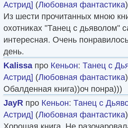
Астрид]
(
Любовная фантастика
Из шести прочитанных мною кн
охотниках "Танец с дьяволом" 
интересная. Очень понравилось
день.
Kalissa
про
Кеньон
:
Танец с Дь
Астрид]
(
Любовная фантастика
Обалденная книга))оч понра)))
JayR
про
Кеньон
:
Танец с Дьяво
Астрид]
(
Любовная фантастика
Хорошая книга. Не разочаровал