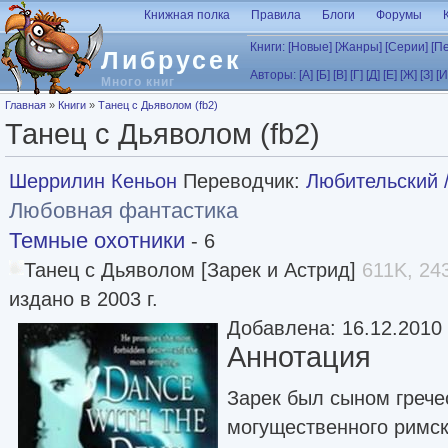
Перейти к основному содержанию
Книжная полка
Правила
Блоги
Форумы
Книги:
[Новые]
[Жанры]
[Серии]
[П
Либрусек
Авторы:
[А]
[Б]
[В]
[Г]
[Д]
[Е]
[Ж]
[З]
[И
Много книг
Вы здесь
Главная
»
Книги
»
Танец с Дьяволом (fb2)
Танец с Дьяволом (fb2)
Шеррилин Кеньон
Переводчик:
Любительский 
Любовная фантастика
Темные охотники
- 6
Танец с Дьяволом [Зарек и Астрид]
611K, 243
издано в 2003 г.
Добавлена: 16.12.2010
Аннотация
Зарек был сыном грече
могущественного римск