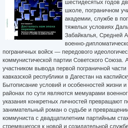
шестидесятых годов дв
школе, пограничном уч
академии, службе в по
тяжелых условиях Даль
Забайкалья, Средней А
военно-дипломатическо
пограничных войск — передового идеологичес
коммунистической партии Советского Союза. 
участником вывода первой пограничной части
кавказской республики в Дагестан на каспийс
Бытописание условий и особенностей жизни и
районах по сути являются мемуарами военного
указания конкретных личностей превращают п
занимательный роман о судьбе и превращени
коммуниста с двадцатилетним партийным ста
стремящегося к новой и созидательной службе