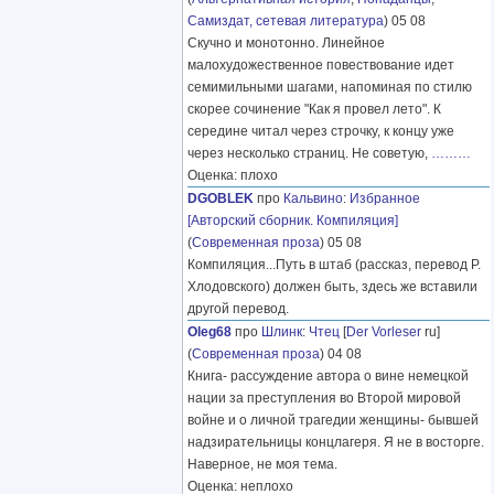
Самиздат, сетевая литература
) 05 08
Скучно и монотонно. Линейное
малохудожественное повествование идет
семимильными шагами, напоминая по стилю
скорее сочинение "Как я провел лето". К
середине читал через строчку, к концу уже
через несколько страниц. Не советую,
………
Оценка: плохо
DGOBLEK
про
Кальвино
:
Избранное
[Авторский сборник. Компиляция]
(
Современная проза
) 05 08
Компиляция...Путь в штаб (рассказ, перевод Р.
Хлодовского) должен быть, здесь же вставили
другой перевод.
Oleg68
про
Шлинк
:
Чтец
[
Der Vorleser
ru]
(
Современная проза
) 04 08
Книга- рассуждение автора о вине немецкой
нации за преступления во Второй мировой
войне и о личной трагедии женщины- бывшей
надзирательницы концлагеря. Я не в восторге.
Наверное, не моя тема.
Оценка: неплохо