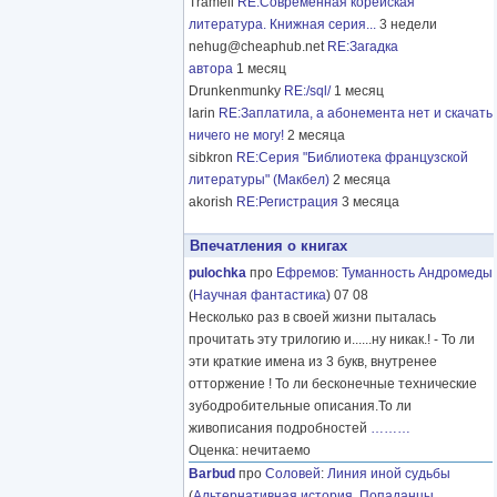
Tramell
RE:Современная корейская
литература. Книжная серия...
3 недели
nehug@cheaphub.net
RE:Загадка
автора
1 месяц
Drunkenmunky
RE:/sql/
1 месяц
larin
RE:Заплатила, а абонемента нет и скачать
ничего не могу!
2 месяца
sibkron
RE:Серия "Библиотека французской
литературы" (Макбел)
2 месяца
akorish
RE:Регистрация
3 месяца
Впечатления о книгах
pulochka
про
Ефремов
:
Туманность Андромеды
(
Научная фантастика
) 07 08
Несколько раз в своей жизни пыталась
прочитать эту трилогию и......ну никак.! - То ли
эти краткие имена из 3 букв, внутренее
отторжение ! То ли бесконечные технические
зубодробительные описания.То ли
живописания подробностей
………
Оценка: нечитаемо
Barbud
про
Соловей
:
Линия иной судьбы
(
Альтернативная история
,
Попаданцы
,