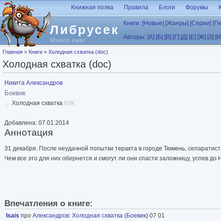
Перейти к основному содержанию
Книжная полка
Правила
Блоги
Форумы
Книги:
[Новые]
[Жанры]
[Серии]
[П
Либрусек
Авторы:
[А]
[Б]
[В]
[Г]
[Д]
[Е]
[Ж]
[З]
[И
Много книг
Вы здесь
Главная
»
Книги
»
Холодная схватка (doc)
Холодная схватка (doc)
Никита Александров
Боевик
Холодная схватка
93K
Добавлена: 07.01.2014
Аннотация
31 декабря. После неудачной попытки теракта в городе Тюмень, сепаратис
Чем все это для них обернется и смогут ли они спасти заложницу, успев до Н
Впечатления о книге:
Isais
про
Александров
:
Холодная схватка
(
Боевик
) 07 01