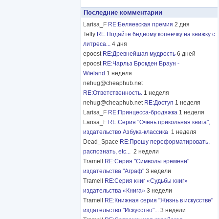
Последние комментарии
Larisa_F
RE:Беляевская премия
2 дня
Telly
RE:Подайте бедному копеечку на книжку с
литреса...
4 дня
epoost
RE:Древнейшая мудрость
6 дней
epoost
RE:Чарльз Брокден Браун -
Wieland
1 неделя
nehug@cheaphub.net
RE:Ответственность.
1 неделя
nehug@cheaphub.net
RE:Доступ
1 неделя
Larisa_F
RE:Принцесса-бродяжка
1 неделя
Larisa_F
RE:Серия "Очень прикольная книга",
издательство Азбука-классика
1 неделя
Dead_Space
RE:Прошу переформатировать,
распознать, etc...
2 недели
Tramell
RE:Серия "Символы времени"
издательства "Аграф"
3 недели
Tramell
RE:Серия книг «Судьбы книг»
издательства «Книга»
3 недели
Tramell
RE:Книжная серия "Жизнь в искусстве"
издательство "Искусство"...
3 недели