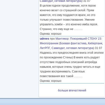
Самиздат, сетевая литература
) 31 07
В целом годное продолжение, хотя герою
конечно везет со страшной силой. Прям
кажется, что ему поддаются враги, но это
только улучшает повествование. Умение
управлять зомби – это конечно имба героя.
Странно, что ему еще не
………
Оценка: хорошо
udrees
про
Мантикор
:
Покоривший СТЕНУ 23:
Многогранник
(
Боевая фантастика
,
Киберпанк
,
ЛитРПГ
,
Самиздат, сетевая литература
) 31 07
Надеюсь это предпоследняя книга этой эпопеи
по прохождению Стены) В книге хоть радует
отсутствие подробных описаний апгрейда
навыков, которые очень трудно читать и еще
труднее воспринимать. Сам язык
повествования все такой
………
Оценка: хорошо
больше впечатлений