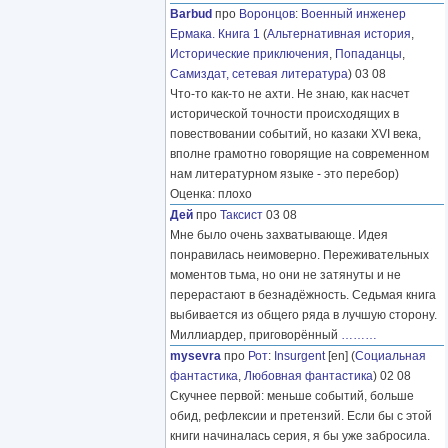
Barbud
про
Воронцов
:
Военный инженер
Ермака. Книга 1
(
Альтернативная история
,
Исторические приключения
,
Попаданцы
,
Самиздат, сетевая литература
) 03 08
Что-то как-то не ахти. Не знаю, как насчет
исторической точности происходящих в
повествовании событий, но казаки XVI века,
вполне грамотно говорящие на современном
нам литературном языке - это перебор)
Оценка: плохо
Дей
про
Таксист
03 08
Мне было очень захватывающе. Идея
понравилась неимоверно. Переживательных
моментов тьма, но они не затянуты и не
перерастают в безнадёжность. Седьмая книга
выбивается из общего ряда в лучшую сторону.
Миллиардер, приговорённый
………
mysevra
про
Рот
:
Insurgent
[en] (
Социальная
фантастика
,
Любовная фантастика
) 02 08
Скучнее первой: меньше событий, больше
обид, рефлексии и претензий. Если бы с этой
книги начиналась серия, я бы уже забросила.