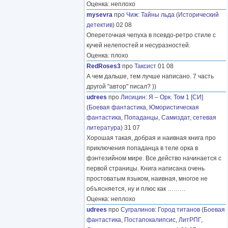
Оценка: неплохо
mysevra
про
Чиж
:
Тайны льда
(
Исторический
детектив
) 02 08
Опереточная чепуха в псевдо-ретро стиле с
кучей нелепостей и несуразностей.
Оценка: плохо
RedRoses3
про
Таксист
01 08
А чем дальше, тем лучше написано. 7 часть
другой "автор" писал? ))
udrees
про
Лисицин
:
Я – Орк. Том 1 [СИ]
(
Боевая фантастика
,
Юмористическая
фантастика
,
Попаданцы
,
Самиздат, сетевая
литература
) 31 07
Хорошая такая, добрая и наивная книга про
приключения попаданца в теле орка в
фэнтезийном мире. Все действо начинается с
первой страницы. Книга написана очень
простоватым языком, наивная, многое не
объясняется, ну и плюс как
………
Оценка: неплохо
udrees
про
Сугралинов
:
Город титанов
(
Боевая
фантастика
,
Постапокалипсис
,
ЛитРПГ
,