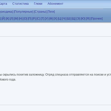
Карта
Статистика
Глюки
Абонемент
ериодика]
[Популярные]
[Страны]
[Теги]
]
[Й]
[К]
[Л]
[М]
[Н]
[О]
[П]
[Р]
[С]
[Т]
[У]
[Ф]
[Х]
[Ц]
[Ч]
[Ш]
[Щ]
[Э]
[Ю]
[Я]
[Прочее]
ты скрылись похитив заложницу. Отряд спецназа отправляется на поиски и ус
ового года.