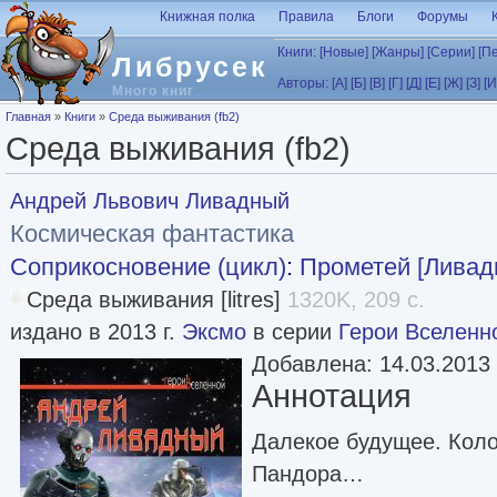
Перейти к основному содержанию
Книжная полка
Правила
Блоги
Форумы
Книги:
[Новые]
[Жанры]
[Серии]
[П
Либрусек
Авторы:
[А]
[Б]
[В]
[Г]
[Д]
[Е]
[Ж]
[З]
[И
Много книг
Вы здесь
Главная
»
Книги
»
Среда выживания (fb2)
Среда выживания (fb2)
Андрей Львович Ливадный
Космическая фантастика
Соприкосновение (цикл)
:
Прометей [Ливад
Среда выживания [litres]
1320K, 209 с.
издано в 2013 г.
Эксмо
в серии
Герои Вселенн
Добавлена: 14.03.2013
Аннотация
Далекое будущее. Коло
Пандора…