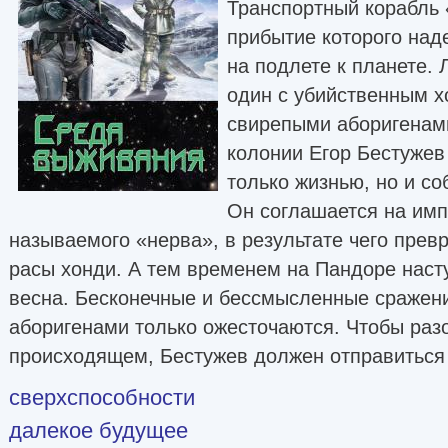
Транспортный корабль 
прибытие которого над
на подлете к планете.
один с убийственным х
свирепыми аборигенам
колонии Егор Бестужев
только жизнью, но и с
Он соглашается на имп
называемого «нерва», в результате чего прев
расы хонди. А тем временем на Пандоре наст
весна. Бесконечные и бессмысленные сражени
аборигенами только ожесточаются. Чтобы раз
происходящем, Бестужев должен отправитьс
сверхспособности
далекое будущее