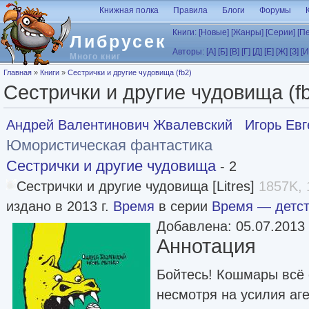
Перейти к основному содержанию
Книжная полка
Правила
Блоги
Форумы
Книги:
[Новые]
[Жанры]
[Серии]
[П
Либрусек
Авторы:
[А]
[Б]
[В]
[Г]
[Д]
[Е]
[Ж]
[З]
[И
Много книг
Вы здесь
Главная
»
Книги
»
Сестрички и другие чудовища (fb2)
Сестрички и другие чудовища (f
Андрей Валентинович Жвалевский
Игорь Ев
Юмористическая фантастика
Сестрички и другие чудовища
- 2
Сестрички и другие чудовища [Litres]
1857K, 
издано в 2013 г.
Время
в серии
Время — детст
Добавлена: 05.07.2013
Аннотация
Бойтесь! Кошмары всё 
несмотря на усилия а