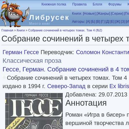
Перейти к основному содержанию
Книжная полка
Правила
Блоги
Форумы
Книги:
[Новые]
[Жанры]
[Серии]
[П
Либрусек
Авторы:
[А]
[Б]
[В]
[Г]
[Д]
[Е]
[Ж]
[З]
[И
Много книг
Вы здесь
Главная
»
Книги
»
Собрание сочинений в четырех томах. Том 4 (fb2)
Собрание сочинений в четырех т
Герман Гессе
Переводчик:
Соломон Константи
Классическая проза
Гессе, Герман. Собрание сочинений в 4 то
Собрание сочинений в четырех томах. Том 4
издано в 1994 г.
Северо-Запад
в серии
Ex libri
Добавлена: 29.07.2013
Аннотация
Роман «Игра в бисер» 
вершиной творчества 