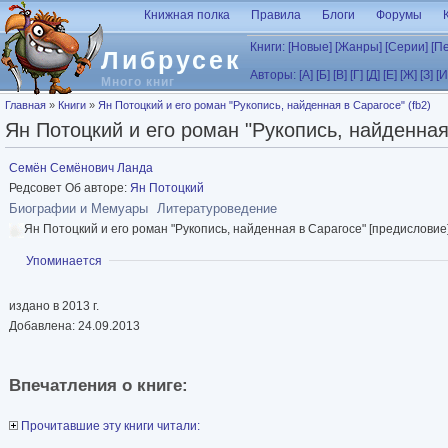
Перейти к основному содержанию
Книжная полка
Правила
Блоги
Форумы
Книги:
[Новые]
[Жанры]
[Серии]
[П
Либрусек
Авторы:
[А]
[Б]
[В]
[Г]
[Д]
[Е]
[Ж]
[З]
[И
Много книг
Вы здесь
Главная
»
Книги
»
Ян Потоцкий и его роман "Рукопись, найденная в Сарагосе" (fb2)
Ян Потоцкий и его роман "Рукопись, найденная 
Семён Семёнович Ланда
Редсовет Об авторе:
Ян Потоцкий
Биографии и Мемуары
Литературоведение
Ян Потоцкий и его роман "Рукопись, найденная в Сарагосе" [предисловие
Показать
Упоминается
издано в 2013 г.
Добавлена: 24.09.2013
Впечатления о книге:
Прочитавшие эту книги читали: