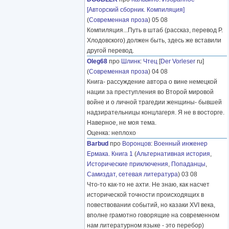
[Авторский сборник. Компиляция]
(
Современная проза
) 05 08
Компиляция...Путь в штаб (рассказ, перевод Р.
Хлодовского) должен быть, здесь же вставили
другой перевод.
Oleg68
про
Шлинк
:
Чтец
[
Der Vorleser
ru]
(
Современная проза
) 04 08
Книга- рассуждение автора о вине немецкой
нации за преступления во Второй мировой
войне и о личной трагедии женщины- бывшей
надзирательницы концлагеря. Я не в восторге.
Наверное, не моя тема.
Оценка: неплохо
Barbud
про
Воронцов
:
Военный инженер
Ермака. Книга 1
(
Альтернативная история
,
Исторические приключения
,
Попаданцы
,
Самиздат, сетевая литература
) 03 08
Что-то как-то не ахти. Не знаю, как насчет
исторической точности происходящих в
повествовании событий, но казаки XVI века,
вполне грамотно говорящие на современном
нам литературном языке - это перебор)