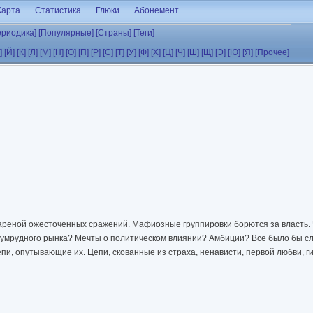
Карта
Статистика
Глюки
Абонемент
ериодика]
[Популярные]
[Страны]
[Теги]
]
[Й]
[К]
[Л]
[М]
[Н]
[О]
[П]
[Р]
[С]
[Т]
[У]
[Ф]
[Х]
[Ц]
[Ч]
[Ш]
[Щ]
[Э]
[Ю]
[Я]
[Прочее]
ареной ожесточенных сражений. Мафиозные группировки борются за власть. 
умрудного рынка? Мечты о политическом влиянии? Амбиции? Все было бы 
епи, опутывающие их. Цепи, скованные из страха, ненависти, первой любви, 