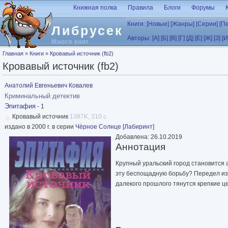
Перейти к основному содержанию
Книжная полка
Правила
Блоги
Форумы
Книги:
[Новые]
[Жанры]
[Серии]
[П
Либрусек
Авторы:
[А]
[Б]
[В]
[Г]
[Д]
[Е]
[Ж]
[З]
[И
Много книг
Вы здесь
Главная
»
Книги
»
Кровавый источник (fb2)
Кровавый источник (fb2)
Анатолий Евгеньевич Ковалев
Криминальный детектив
Эпитафия
- 1
Кровавый источник
1387K, 310 с.
издано в 2000 г. в серии
Чёрное Солнце [Лабиринт]
Добавлена: 26.10.2019
Аннотация
Крупный уральский город становится 
эту беспощадную борьбу? Передел из
далекого прошлого тянутся крепкие ц