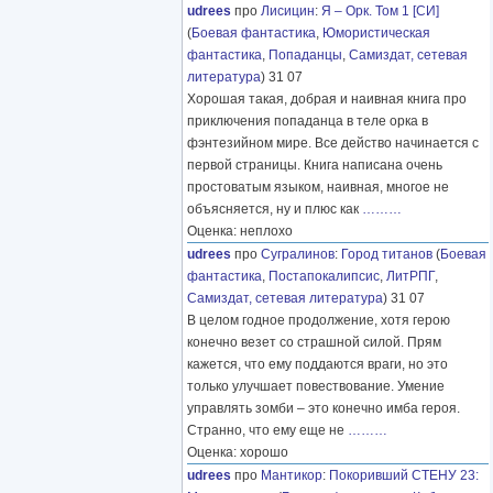
udrees
про
Лисицин
:
Я – Орк. Том 1 [СИ]
(
Боевая фантастика
,
Юмористическая
фантастика
,
Попаданцы
,
Самиздат, сетевая
литература
) 31 07
Хорошая такая, добрая и наивная книга про
приключения попаданца в теле орка в
фэнтезийном мире. Все действо начинается с
первой страницы. Книга написана очень
простоватым языком, наивная, многое не
объясняется, ну и плюс как
………
Оценка: неплохо
udrees
про
Сугралинов
:
Город титанов
(
Боевая
фантастика
,
Постапокалипсис
,
ЛитРПГ
,
Самиздат, сетевая литература
) 31 07
В целом годное продолжение, хотя герою
конечно везет со страшной силой. Прям
кажется, что ему поддаются враги, но это
только улучшает повествование. Умение
управлять зомби – это конечно имба героя.
Странно, что ему еще не
………
Оценка: хорошо
udrees
про
Мантикор
:
Покоривший СТЕНУ 23: