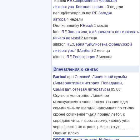
Tramell
RE:Современная корейская
литература. Книжная серия...
3 недели
nehug@cheaphub.net
RE:Загадка
автора
4 недели
Drunkenmunky
RE:/sql/
1 месяц
larin
RE:Заплатила, а абонемента нет и скачать
ничего не могу!
2 месяца
sibkron
RE:Серия "Библиотека французской
литературы" (Макбел)
2 месяца
akorish
RE:Регистрация
3 месяца
Впечатления о книгах
Barbud
про
Соловей
:
Линия иной судьбы
(
Альтернативная история
,
Попаданцы
,
Самиздат, сетевая литература
) 05 08
Скучно и монотонно. Линейное
малохудожественное повествование идет
семимильными шагами, напоминая по стилю
скорее сочинение "Как я провел лето". К
середине читал через строчку, к концу уже
через несколько страниц. Не советую,
………
Оценка: плохо
DGOBLEK
про
Кальвино
:
Избранное