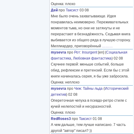
Оценка: плохо
Дей
про
Таксист
03 08
Мне было очень захватывающе. Идея
понравилась неимоверно. Переживательных
моментов тьма, но они не затянуты и не
перерастают в безнадёжность. Седьмая книга
выбивается из общего ряда в лучшую сторону.
Миллиардер, приговорённый
………
mysevra
про
Рот
:
Insurgent
[en] (
Социальная
фантастика
,
Любовная фантастика
) 02 08
Скучнее первой: меньше событий, больше
обид, рефлексии и претензий. Если бы с этой
книги начиналась серия, я бы уже забросила.
Оценка: неплохо
mysevra
про
Чиж
:
Тайны льда
(
Исторический
детектив
) 02 08
Опереточная чепуха в псевдо-ретро стиле с
кучей нелепостей и несуразностей.
Оценка: плохо
RedRoses3
про
Таксист
01 08
А чем дальше, тем лучше написано. 7 часть
другой "автор" писал? ))