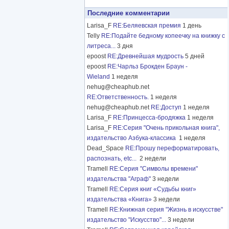
Последние комментарии
Larisa_F
RE:Беляевская премия
1 день
Telly
RE:Подайте бедному копеечку на книжку с
литреса...
3 дня
epoost
RE:Древнейшая мудрость
5 дней
epoost
RE:Чарльз Брокден Браун -
Wieland
1 неделя
nehug@cheaphub.net
RE:Ответственность.
1 неделя
nehug@cheaphub.net
RE:Доступ
1 неделя
Larisa_F
RE:Принцесса-бродяжка
1 неделя
Larisa_F
RE:Серия "Очень прикольная книга",
издательство Азбука-классика
1 неделя
Dead_Space
RE:Прошу переформатировать,
распознать, etc...
2 недели
Tramell
RE:Серия "Символы времени"
издательства "Аграф"
3 недели
Tramell
RE:Серия книг «Судьбы книг»
издательства «Книга»
3 недели
Tramell
RE:Книжная серия "Жизнь в искусстве"
издательство "Искусство"...
3 недели