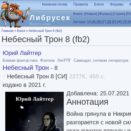
Перейти к основному содержанию
Книжная полка
Правила
Блоги
Форумы
Книги:
[Новые]
[Жанры]
[Серии]
[П
Либрусек
Авторы:
[А]
[Б]
[В]
[Г]
[Д]
[Е]
[Ж]
[З]
[И
Много книг
Вы здесь
Главная
»
Книги
»
Небесный Трон 8 (fb2)
Небесный Трон 8 (fb2)
Юрий Лайтгер
Боевая фантастика
Фэнтези
ЛитРПГ
Самиздат, сетевая литература
Небесный Трон
- 8
Небесный Трон 8 [СИ]
2277K, 459 с.
издано в 2021 г.
Добавлена: 25.07.2021
Аннотация
Война грянула в Никри
разгорается с новой сил
оказываются втянуты в