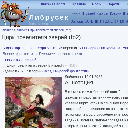
Перейти к основному содержанию
Книжная полка
Правила
Блоги
Форумы
Книги:
[Новые]
[Жанры]
[Серии]
[П
Либрусек
Авторы:
[А]
[Б]
[В]
[Г]
[Д]
[Е]
[Ж]
[З]
[И
Много книг
Вы здесь
Главная
»
Книги
»
Цирк повелителя зверей (fb2)
Цирк повелителя зверей (fb2)
Андрэ Нортон
Линн Мэри Маккончи
перевод:
Анна Сергеевна Хромова
Ан
Боевая фантастика
Героическая фантастика
Повелитель зверей
Цирк повелителя зверей [Литрес]
2M, 458 с.
издано в 2021 г. в серии
Звезды мировой фантастики
Добавлена: 13.01.2022
Аннотация
В космосе кочует бродячий цирк Дедр
цирковые представления — всего лиш
хозяина цирка, стоит всесильная Воро
гастролей — похищение на разных пл
их телепатические способности в пр
задание Гильдии, Дедран попадает на
Сторм и Тани со своей командой звере