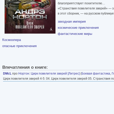
благоприятствует похитителю…
«Странствия повелителя зверей» — 
в этот сборник, — на русском публику
звездная империя
космические приключения
фантастические миры
Космоопера
опасные приключения
Впечатления о книге:
DMcL
про
Нортон
:
Цирк повелителя зверей [Литрес]
(
Боевая фантастика
,
Г
Цирк повелителя зверей 4-5: 04. Цирк повелителя зверей 05. Странствия 