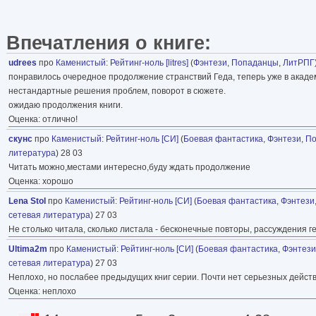
Впечатления о книге:
udrees
про
Каменистый
:
Рейтинг-ноль [litres]
(
Фэнтези
,
Попаданцы
,
ЛитРПГ
понравилось очередное продолжение странствий Геда, теперь уже в акаде
нестандартные решения проблем, поворот в сюжете.
ожидаю продолжения книги.
Оценка: отлично!
скунс
про
Каменистый
:
Рейтинг-ноль [СИ]
(
Боевая фантастика
,
Фэнтези
,
По
литература
) 28 03
Читать можно,местами интересно,буду ждать продолжение
Оценка: хорошо
Lena Stol
про
Каменистый
:
Рейтинг-ноль [СИ]
(
Боевая фантастика
,
Фэнтези
сетевая литература
) 27 03
Не столько читала, сколько листала - бесконечные повторы, рассуждения ге
Ultima2m
про
Каменистый
:
Рейтинг-ноль [СИ]
(
Боевая фантастика
,
Фэнтези
сетевая литература
) 27 03
Неплохо, но послабее предыдущих книг серии. Почти нет серьезных действ
Оценка: неплохо