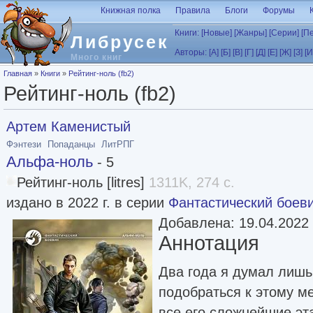
Перейти к основному содержанию
Книжная полка
Правила
Блоги
Форумы
Книги:
[Новые]
[Жанры]
[Серии]
[П
Либрусек
Авторы:
[А]
[Б]
[В]
[Г]
[Д]
[Е]
[Ж]
[З]
[И
Много книг
Вы здесь
Главная
»
Книги
»
Рейтинг-ноль (fb2)
Рейтинг-ноль (fb2)
Артем Каменистый
Фэнтези
Попаданцы
ЛитРПГ
Альфа-ноль
- 5
Рейтинг-ноль [litres]
1311K, 274 с.
издано в 2022 г. в серии
Фантастический боев
Добавлена: 19.04.2022
Аннотация
Два года я думал лишь 
подобраться к этому м
все его сложнейшие эт