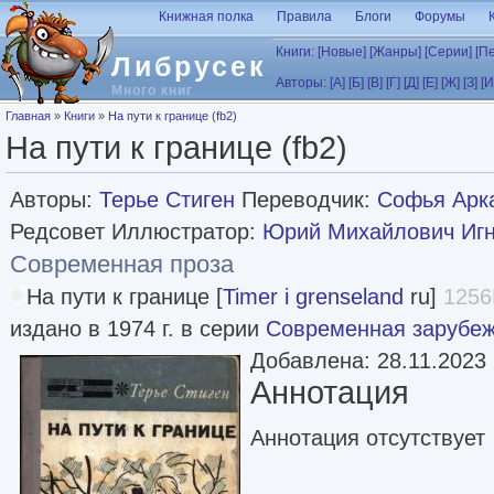
Перейти к основному содержанию
Книжная полка
Правила
Блоги
Форумы
Книги:
[Новые]
[Жанры]
[Серии]
[П
Либрусек
Авторы:
[А]
[Б]
[В]
[Г]
[Д]
[Е]
[Ж]
[З]
[И
Много книг
Вы здесь
Главная
»
Книги
»
На пути к границе (fb2)
На пути к границе (fb2)
Авторы:
Терье Стиген
Переводчик:
Софья Арк
Редсовет Иллюстратор:
Юрий Михайлович Игн
Современная проза
На пути к границе [
Timer i grenseland
ru]
1256
издано в 1974 г. в серии
Современная зарубеж
Добавлена: 28.11.2023
Аннотация
Аннотация отсутствует