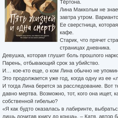
Тёртона.
Лина Маккольм не знает
завтра утром. Варианто
Ее сверстница, котора
кафе.
Старик, что прячет ст
страницах дневника.
Девушка, которая глушит боль прошлого нарк
Парень, отбывающий срок за убийство.
И… кое-кто еще, о ком Лина обычно не упомин
Это продолжается уже год, когда одну из ее «
И тогда Лина берется за расследование. Вот 
давно мертва. Возможно, тот, кого она ищет, ка
собственной гибелью?
«Я как будто оказалась в лабиринте, выбратьс
лишь дочитав книгу до конца». – Катя, автор б