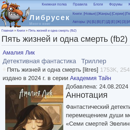
Перейти к основному содержанию
Книжная полка
Правила
Блоги
Форумы
Книги:
[Новые]
[Жанры]
[Серии]
[П
Либрусек
Авторы:
[А]
[Б]
[В]
[Г]
[Д]
[Е]
[Ж]
[З]
[И
Много книг
Вы здесь
Главная
»
Книги
»
Пять жизней и одна смерть (fb2)
Пять жизней и одна смерть (fb2)
Амалия Лик
Детективная фантастика
Триллер
Пять жизней и одна смерть [litres]
1753K, 254
издано в 2024 г. в серии
Академия Тайн
Добавлена: 24.08.2024
Аннотация
Фантастический детект
перемещением души ме
«Семи смертей Эвелин