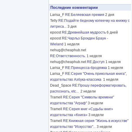
Последние комментарии
Larisa_F
RE:Беляевская премия
2 дня
Telly
RE:Подайте бедному копеечку на книжку с
литреса...
3 дня
epoost
RE:Древнейшая мудрость
6 дней
epoost
RE:Чарльз Брокден Браун -
Wieland
1 неделя
nehug@cheaphub.net
RE:Ответственность.
1 неделя
nehug@cheaphub.net
RE:Доступ
1 неделя
Larisa_F
RE:Принцесса-бродяжка
1 неделя
Larisa_F
RE:Серия "Очень прикольная книга",
издательство Азбука-классика
1 неделя
Dead_Space
RE:Прошу переформатировать,
распознать, etc...
2 недели
Tramell
RE:Серия "Символы времени"
издательства "Аграф"
3 недели
Tramell
RE:Серия книг «Судьбы книг»
издательства «Книга»
3 недели
Tramell
RE:Книжная серия "Жизнь в искусстве"
издательство "Искусство"...
3 недели