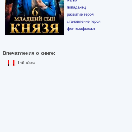
магия
попаданец
развитие героя
становление героя
фентезифьюжн
Впечатления о книге:
1 чётвёрка