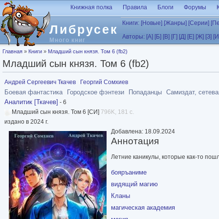
Перейти к основному содержанию
Книжная полка
Правила
Блоги
Форумы
Книги:
[Новые]
[Жанры]
[Серии]
[П
Либрусек
Авторы:
[А]
[Б]
[В]
[Г]
[Д]
[Е]
[Ж]
[З]
[И
Много книг
Вы здесь
Главная
»
Книги
»
Младший сын князя. Том 6 (fb2)
Младший сын князя. Том 6 (fb2)
Андрей Сергеевич Ткачев
Георгий Сомхиев
Боевая фантастика
Городское фэнтези
Попаданцы
Самиздат, сетева
Аналитик [Ткачев]
- 6
Младший сын князя. Том 6 [СИ]
796K, 181 с.
издано в 2024 г.
Добавлена: 18.09.2024
Аннотация
Летние каникулы, которые как-то пошл
бояръаниме
видящий магию
Кланы
магическая академия