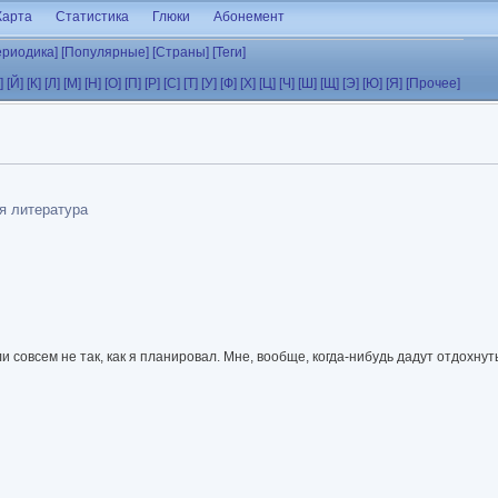
Карта
Статистика
Глюки
Абонемент
ериодика]
[Популярные]
[Страны]
[Теги]
]
[Й]
[К]
[Л]
[М]
[Н]
[О]
[П]
[Р]
[С]
[Т]
[У]
[Ф]
[Х]
[Ц]
[Ч]
[Ш]
[Щ]
[Э]
[Ю]
[Я]
[Прочее]
я литература
и совсем не так, как я планировал. Мне, вообще, когда-нибудь дадут отдохнут