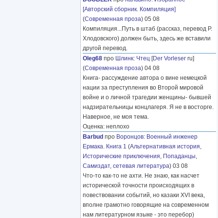
[Авторский сборник. Компиляция]
(
Современная проза
) 05 08
Компиляция...Путь в штаб (рассказ, перевод Р.
Хлодовского) должен быть, здесь же вставили
другой перевод.
Oleg68
про
Шлинк
:
Чтец
[
Der Vorleser
ru]
(
Современная проза
) 04 08
Книга- рассуждение автора о вине немецкой
нации за преступления во Второй мировой
войне и о личной трагедии женщины- бывшей
надзирательницы концлагеря. Я не в восторге.
Наверное, не моя тема.
Оценка: неплохо
Barbud
про
Воронцов
:
Военный инженер
Ермака. Книга 1
(
Альтернативная история
,
Исторические приключения
,
Попаданцы
,
Самиздат, сетевая литература
) 03 08
Что-то как-то не ахти. Не знаю, как насчет
исторической точности происходящих в
повествовании событий, но казаки XVI века,
вполне грамотно говорящие на современном
нам литературном языке - это перебор)