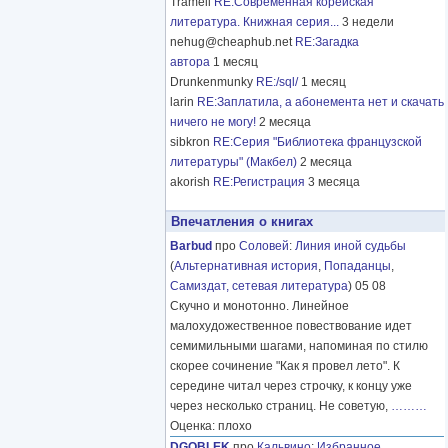
Tramell
RE:Современная корейская
литература. Книжная серия...
3 недели
nehug@cheaphub.net
RE:Загадка
автора
1 месяц
Drunkenmunky
RE:/sql/
1 месяц
larin
RE:Заплатила, а абонемента нет и скачать
ничего не могу!
2 месяца
sibkron
RE:Серия "Библиотека французской
литературы" (Макбел)
2 месяца
akorish
RE:Регистрация
3 месяца
Впечатления о книгах
Barbud
про
Соловей
:
Линия иной судьбы
(
Альтернативная история
,
Попаданцы
,
Самиздат, сетевая литература
) 05 08
Скучно и монотонно. Линейное
малохудожественное повествование идет
семимильными шагами, напоминая по стилю
скорее сочинение "Как я провел лето". К
середине читал через строчку, к концу уже
через несколько страниц. Не советую,
………
Оценка: плохо
DGOBLEK
про
Кальвино
:
Избранное