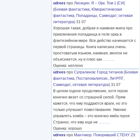
udrees
про
Лисицин
:
Я – Орк. Том 1 [СИ]
(
Боевая фантастика
,
Юмористическая
фантастика
,
Попаданцы
,
Самиздат, сетевая
литература
) 31 07
Хорошая такая, добрая и наивная книга про
приключения попаданца в теле орка в
фэнтезийном мире. Все действо начинается с
первой страницы. Книга написана очень
простоватым языком, наивная, многое не
объясняется, ну и плюс как
………
Оценка: неплохо
udrees
про
Сугралинов
:
Город титанов
(
Боевая
фантастика
,
Постапокалипсис
,
ЛитРПГ
,
Самиздат, сетевая литература
) 31 07
В целом годное продолжение, хотя герою
конечно везет со страшной силой. Прям
кажется, что ему поддаются враги, но это
только улучшает повествование. Умение
управлять зомби – это конечно имба героя.
Странно, что ему еще не
………
Оценка: хорошо
udrees
про
Мантикор
:
Покоривший СТЕНУ 23: