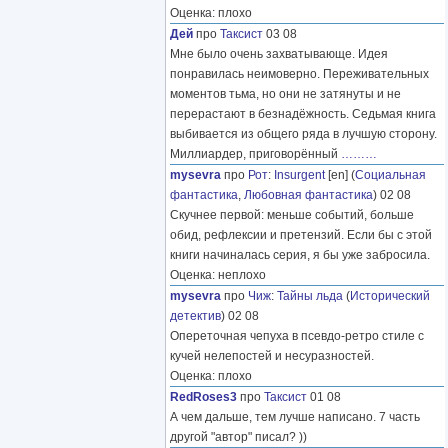
Оценка: плохо
Дей
про
Таксист
03 08
Мне было очень захватывающе. Идея
понравилась неимоверно. Переживательных
моментов тьма, но они не затянуты и не
перерастают в безнадёжность. Седьмая книга
выбивается из общего ряда в лучшую сторону.
Миллиардер, приговорённый
………
mysevra
про
Рот
:
Insurgent
[en] (
Социальная
фантастика
,
Любовная фантастика
) 02 08
Скучнее первой: меньше событий, больше
обид, рефлексии и претензий. Если бы с этой
книги начиналась серия, я бы уже забросила.
Оценка: неплохо
mysevra
про
Чиж
:
Тайны льда
(
Исторический
детектив
) 02 08
Опереточная чепуха в псевдо-ретро стиле с
кучей нелепостей и несуразностей.
Оценка: плохо
RedRoses3
про
Таксист
01 08
А чем дальше, тем лучше написано. 7 часть
другой "автор" писал? ))