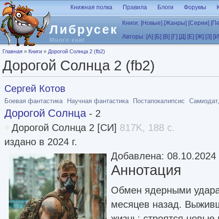
Перейти к основному содержанию
Книжная полка
Правила
Блоги
Форумы
Книги:
[Новые]
[Жанры]
[Серии]
[П
Либрусек
Авторы:
[А]
[Б]
[В]
[Г]
[Д]
[Е]
[Ж]
[З]
[И
Много книг
Вы здесь
Главная
»
Книги
»
Дорогой Солнца 2 (fb2)
Дорогой Солнца 2 (fb2)
Сергей Котов
Боевая фантастика
Научная фантастика
Постапокалипсис
Самиздат,
Дорогой Солнца
- 2
Дорогой Солнца 2 [СИ]
817K, 188 с.
издано в 2024 г.
Добавлена: 08.10.2024
Аннотация
Обмен ядерными удара
месяцев назад. Выжив
жизнь: строятся новые 